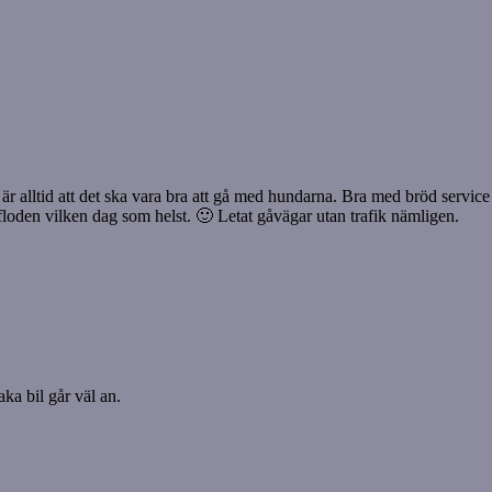
s är alltid att det ska vara bra att gå med hundarna. Bra med bröd service 
floden vilken dag som helst. 🙂 Letat gåvägar utan trafik nämligen.
aka bil går väl an.