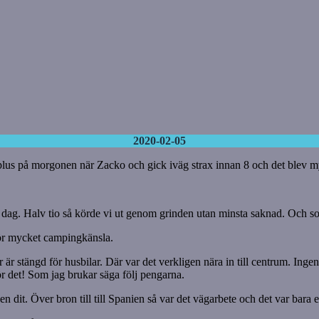
2020-02-05
 plus på morgonen när Zacko och gick iväg strax innan 8 och det blev myc
i dag. Halv tio så körde vi ut genom grinden utan minsta saknad. Och som 
 för mycket campingkänsla.
rr är stängd för husbilar. Där var det verkligen nära in till centrum. 
gör det! Som jag brukar säga följ pengarna.
n dit. Över bron till till Spanien så var det vägarbete och det var bara