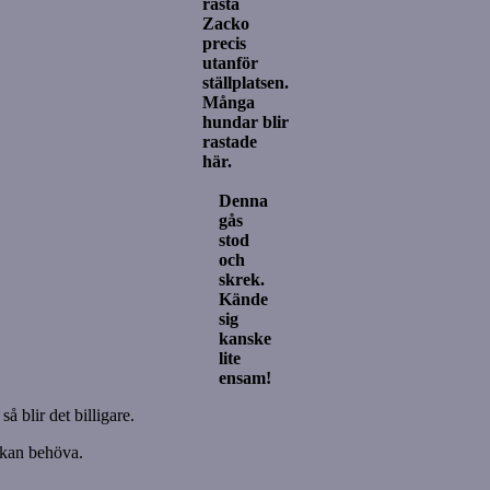
rasta
Zacko
precis
utanför
ställplatsen.
Många
hundar blir
rastade
här.
Denna
gås
stod
och
skrek.
Kände
sig
kanske
lite
ensam!
å blir det billigare.
 kan behöva.