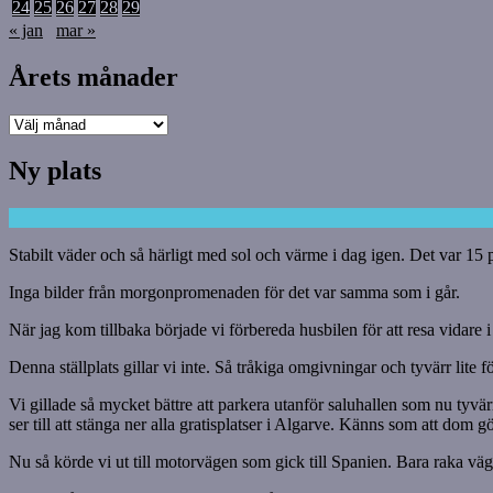
24
25
26
27
28
29
« jan
mar »
Årets månader
Årets
månader
Ny plats
Stabilt väder och så härligt med sol och värme i dag igen. Det var 15
Inga bilder från morgonpromenaden för det var samma som i går.
När jag kom tillbaka började vi förbereda husbilen för att resa vidare 
Denna ställplats gillar vi inte. Så tråkiga omgivningar och tyvärr lite
Vi gillade så mycket bättre att parkera utanför saluhallen som nu tyvä
ser till att stänga ner alla gratisplatser i Algarve. Känns som att dom 
Nu så körde vi ut till motorvägen som gick till Spanien. Bara raka väge