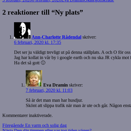
2 reaktioner till “Ny plats”
Ann-Charlotte Rådendal
skriver:
6 februari, 2020 kl. 17:35
Det ser ju väldigt trevligt ut på denna ställplats. A och O för os
Jag har kollat in vår by i google earth och nu ska JR cykla mot 
Ha det så gott 🙂
Eva Dramin
skriver:
7 februari, 2020 kl. 11:03
Så är det man man har husdjur.
Skönt att slippa trafik när man är ute och går. Någon enst
Kommentarer inaktiverade.
Inläggsnavigering
Föregående
Föregående
En varm och solig dag
Nästa
inlägg:
Nästa
Den där timmen eller var tog tiden vägen?