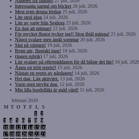
Alldeles för blåsigt!
27 juli, 2026
Intressanta samtal om böcker
26 juli, 2026
Mest regn denna lördag
25 juli, 2026
Lite strul idag
24 juli, 2026
Lite av varje från Seglora
23 juli, 2026
En dag att minnas!
22 juli, 2026
För mycket flugor tycker jag!! Slog ihjäl många!
21 juli, 2026
Något svalare men ändå sommar
20 juli, 2026
Slut på värmen!
19 juli, 2026
Regn ute, flugjakt inne!
18 juli, 2026
(ingen rubrik)
17 juli, 2026
Lite svalare på eftermiddagen för då blåste det lite!
16 juli, 202
Ännu en trött repris!!
15 juli, 2026
Nästan en repris av gårdagen!
14 juli, 2026
Het dag. Låg aktivitet.
13 juli, 2026
Varm men trevlig dag.
12 juli, 2026
Min lilla bordsfläkt är guld värd!
11 juli, 2026
februari 2020
M
T
O
T
F
L
S
1
2
3
4
5
6
7
8
9
10
11
12
13
14
15
16
17
18
19
20
21
22
23