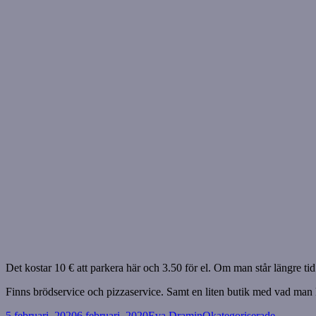
Det kostar 10 € att parkera här och 3.50 för el. Om man står längre tid s
Finns brödservice och pizzaservice. Samt en liten butik med vad man
Postat
Författare
Kategorier
5 februari, 2020
6 februari, 2020
Eva Dramin
Okategoriserade