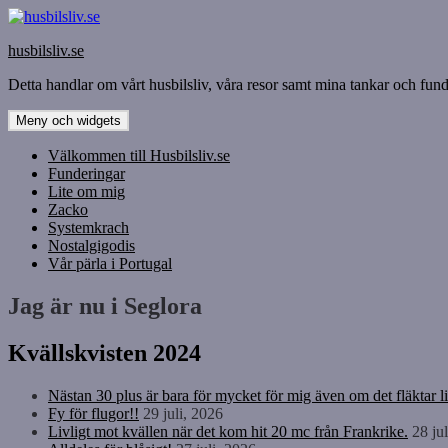
Hoppa
till
husbilsliv.se
innehåll
Detta handlar om vårt husbilsliv, våra resor samt mina tankar och funde
Meny och widgets
Välkommen till Husbilsliv.se
Funderingar
Lite om mig
Zacko
Systemkrach
Nostalgigodis
Vår pärla i Portugal
Jag är nu i Seglora
Kvällskvisten 2024
Nästan 30 plus är bara för mycket för mig även om det fläktar li
Fy för flugor!!
29 juli, 2026
Livligt mot kvällen när det kom hit 20 mc från Frankrike.
28 ju