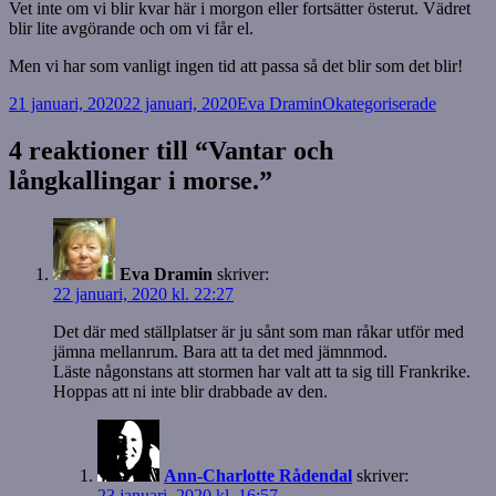
Vet inte om vi blir kvar här i morgon eller fortsätter österut. Vädret
blir lite avgörande och om vi får el.
Men vi har som vanligt ingen tid att passa så det blir som det blir!
Postat
Författare
Kategorier
21 januari, 2020
22 januari, 2020
Eva Dramin
Okategoriserade
4 reaktioner till “Vantar och
långkallingar i morse.”
Eva Dramin
skriver:
22 januari, 2020 kl. 22:27
Det där med ställplatser är ju sånt som man råkar utför med
jämna mellanrum. Bara att ta det med jämnmod.
Läste någonstans att stormen har valt att ta sig till Frankrike.
Hoppas att ni inte blir drabbade av den.
Ann-Charlotte Rådendal
skriver:
23 januari, 2020 kl. 16:57