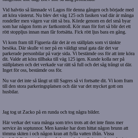
Vid halvtio så lämnade vi Lagos för denna gången och började med
att köra västerut. Nu blev det väg 125 och fasiken vad där är många
rondeller men vägen var rätt så bra. Körde genom en del små byar
som har någon form av fartkontroll. Kör man för fort så blir det ett
rött stoppljus innan man får fortsätta. Fick rött ljus bara en gång.
Vi kom fram till Figueria där det är en ställplats som vi tänkte
besöka. Där skulle vi ner på en väldigt smal gata där det var
parkerade personbilar på varje sida. Vi bestämde oss för att inte köra
dit. Valde att köra tillbaka till väg 125 igen. Kunde kolla ner på
ställplatsen och det verkade var rätt så full och det såg trångt ut där.
Inget för oss, bestämde oss för.
Nu var det inte så långt ut till Sagres så vi fortsatte dit. Vi kom fram
till den stora parkeringsplatsen och där var det mycket gott om
husbilar.
Jag tog ut Zacko på en runda och tog några bilder.
Här verkar det vara många som trivs trots att det inte finns mer
service än soptunnor. Men kanske har dom hittat någon brunn att
tömma skiten i och någon kran att fylla vatten ifrån. Vissa