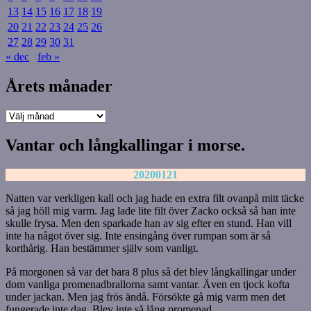
13
14
15
16
17
18
19
20
21
22
23
24
25
26
27
28
29
30
31
« dec
feb »
Årets månader
Årets
månader
Vantar och långkallingar i morse.
20200121
Natten var verkligen kall och jag hade en extra filt ovanpå mitt täcke
så jag höll mig varm. Jag lade lite filt över Zacko också så han inte
skulle frysa. Men den sparkade han av sig efter en stund. Han vill
inte ha något över sig. Inte ensingång över rumpan som är så
korthårig. Han bestämmer själv som vanligt.
På morgonen så var det bara 8 plus så det blev långkallingar under
dom vanliga promenadbrallorna samt vantar. Även en tjock kofta
under jackan. Men jag frös ändå. Försökte gå mig varm men det
fungerade inte dag. Blev inte så lång promenad.