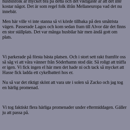
husbilsfolk är mycket bra på detta och det viktigaste är att det inte
kostar något. Det är som regel folk ifrån Mellaneuropa vad det nu
innebär.
Men här ville vi inte stanna så vi körde tillbaka på den småtrista
vägen. Passerade Lagos och kom sedan fram till Alvor där det finns
en stor ställplats. Det var många husbilar här men ändå gott om
plats.
Vi parkerade på första bästa platsen. Och i stort sett rakt framför oss
så såg vi att våra vänner från Söderhamn stod där. Så roligt att träffa
er igen. Vi fick ingen el här men det hade ni och tack så mycket att
Hasse fick ladda ett cykelbatteri hos er.
Nu så var det riktigt skönt att vara ute i solen så Zacko och jag tog
en härlig promenad.
Vi tog faktiskt flera härliga promenader under eftermiddagen. Gäller
ju att passa på.