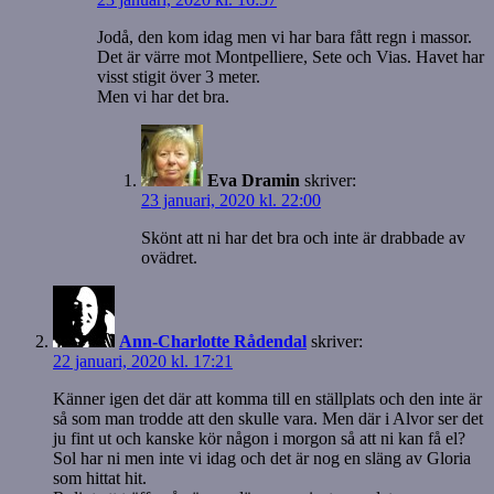
Jodå, den kom idag men vi har bara fått regn i massor.
Det är värre mot Montpelliere, Sete och Vias. Havet har
visst stigit över 3 meter.
Men vi har det bra.
Eva Dramin
skriver:
23 januari, 2020 kl. 22:00
Skönt att ni har det bra och inte är drabbade av
ovädret.
Ann-Charlotte Rådendal
skriver:
22 januari, 2020 kl. 17:21
Känner igen det där att komma till en ställplats och den inte är
så som man trodde att den skulle vara. Men där i Alvor ser det
ju fint ut och kanske kör någon i morgon så att ni kan få el?
Sol har ni men inte vi idag och det är nog en släng av Gloria
som hittat hit.