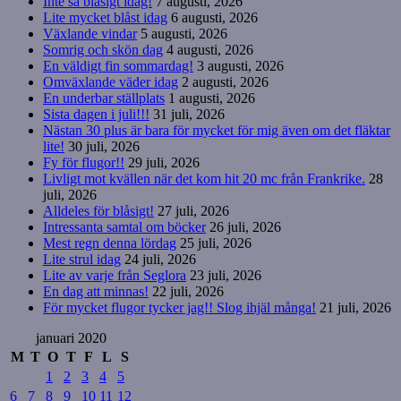
Inte så blåsigt idag!
7 augusti, 2026
Lite mycket blåst idag
6 augusti, 2026
Växlande vindar
5 augusti, 2026
Somrig och skön dag
4 augusti, 2026
En väldigt fin sommardag!
3 augusti, 2026
Omväxlande väder idag
2 augusti, 2026
En underbar ställplats
1 augusti, 2026
Sista dagen i juli!!!
31 juli, 2026
Nästan 30 plus är bara för mycket för mig även om det fläktar
lite!
30 juli, 2026
Fy för flugor!!
29 juli, 2026
Livligt mot kvällen när det kom hit 20 mc från Frankrike.
28
juli, 2026
Alldeles för blåsigt!
27 juli, 2026
Intressanta samtal om böcker
26 juli, 2026
Mest regn denna lördag
25 juli, 2026
Lite strul idag
24 juli, 2026
Lite av varje från Seglora
23 juli, 2026
En dag att minnas!
22 juli, 2026
För mycket flugor tycker jag!! Slog ihjäl många!
21 juli, 2026
januari 2020
M
T
O
T
F
L
S
1
2
3
4
5
6
7
8
9
10
11
12