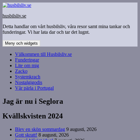
Hoppa
till
husbilsliv.se
innehåll
Detta handlar om vårt husbilsliv, våra resor samt mina tankar och
funderingar. Vi har lata dar och tar det lugnt.
Meny och widgets
Välkommen till Husbilsliv.se
Funderingar
Lite om mig
Zacko
Systemkrach
Nostalgigodis
Vår pärla i Portugal
Jag är nu i Seglora
Kvällskvisten 2024
Blev en skön sommardag
9 augusti, 2026
Gott skratt!
8 augusti, 2026