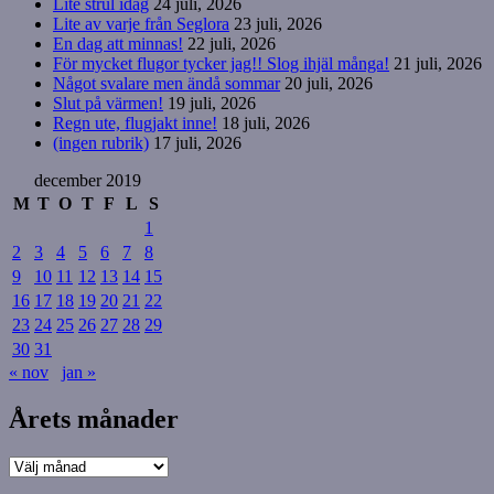
Lite strul idag
24 juli, 2026
Lite av varje från Seglora
23 juli, 2026
En dag att minnas!
22 juli, 2026
För mycket flugor tycker jag!! Slog ihjäl många!
21 juli, 2026
Något svalare men ändå sommar
20 juli, 2026
Slut på värmen!
19 juli, 2026
Regn ute, flugjakt inne!
18 juli, 2026
(ingen rubrik)
17 juli, 2026
december 2019
M
T
O
T
F
L
S
1
2
3
4
5
6
7
8
9
10
11
12
13
14
15
16
17
18
19
20
21
22
23
24
25
26
27
28
29
30
31
« nov
jan »
Årets månader
Årets
månader