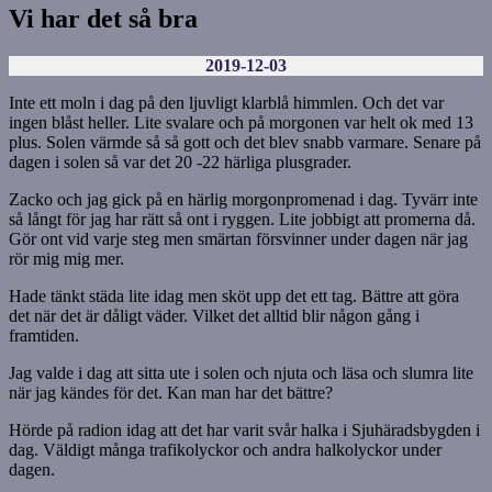
Vi har det så bra
2019-12-03
Inte ett moln i dag på den ljuvligt klarblå himmlen. Och det var
ingen blåst heller. Lite svalare och på morgonen var helt ok med 13
plus. Solen värmde så så gott och det blev snabb varmare. Senare på
dagen i solen så var det 20 -22 härliga plusgrader.
Zacko och jag gick på en härlig morgonpromenad i dag. Tyvärr inte
så långt för jag har rätt så ont i ryggen. Lite jobbigt att promerna då.
Gör ont vid varje steg men smärtan försvinner under dagen när jag
rör mig mig mer.
Hade tänkt städa lite idag men sköt upp det ett tag. Bättre att göra
det när det är dåligt väder. Vilket det alltid blir någon gång i
framtiden.
Jag valde i dag att sitta ute i solen och njuta och läsa och slumra lite
när jag kändes för det. Kan man har det bättre?
Hörde på radion idag att det har varit svår halka i Sjuhäradsbygden i
dag. Väldigt många trafikolyckor och andra halkolyckor under
dagen.