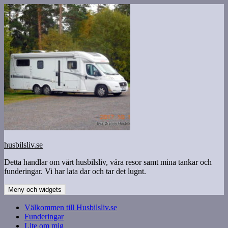
Hoppa
till
innehåll
husbilsliv.se
Detta handlar om vårt husbilsliv, våra resor samt mina tankar och
funderingar. Vi har lata dar och tar det lugnt.
Meny och widgets
Välkommen till Husbilsliv.se
Funderingar
Lite om mig