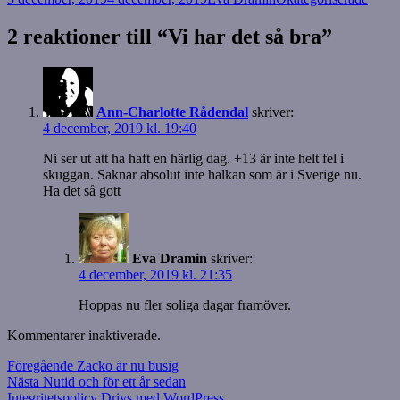
2 reaktioner till “Vi har det så bra”
Ann-Charlotte Rådendal
skriver:
4 december, 2019 kl. 19:40
Ni ser ut att ha haft en härlig dag. +13 är inte helt fel i
skuggan. Saknar absolut inte halkan som är i Sverige nu.
Ha det så gott
Eva Dramin
skriver:
4 december, 2019 kl. 21:35
Hoppas nu fler soliga dagar framöver.
Kommentarer inaktiverade.
Inläggsnavigering
Föregående
Föregående
Zacko är nu busig
Nästa
inlägg:
Nästa
Nutid och för ett år sedan
inlägg:
Integritetspolicy
Drivs med WordPress