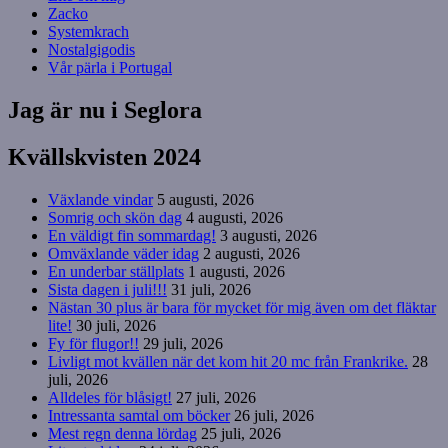
Zacko
Systemkrach
Nostalgigodis
Vår pärla i Portugal
Jag är nu i Seglora
Kvällskvisten 2024
Växlande vindar
5 augusti, 2026
Somrig och skön dag
4 augusti, 2026
En väldigt fin sommardag!
3 augusti, 2026
Omväxlande väder idag
2 augusti, 2026
En underbar ställplats
1 augusti, 2026
Sista dagen i juli!!!
31 juli, 2026
Nästan 30 plus är bara för mycket för mig även om det fläktar
lite!
30 juli, 2026
Fy för flugor!!
29 juli, 2026
Livligt mot kvällen när det kom hit 20 mc från Frankrike.
28
juli, 2026
Alldeles för blåsigt!
27 juli, 2026
Intressanta samtal om böcker
26 juli, 2026
Mest regn denna lördag
25 juli, 2026