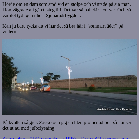
Hörde om en dam som stod vid en stolpe och väntade på sin man.
Hon vägrade att gå ett steg till. Det var så halt där hon var. Och så
var det tydligen i hela Sjuhäradsbygden.
Kan ju bara tycka att vi har det så bra här i ”sommarväder” på
vintern.
På kvällen så gick Zacko och jag en liten promenad och så här ser
det ut nu med julbelysning.
Postat
Författare
Kategorier
3 december, 2019
4 december, 2019
Eva Dramin
Okategoriserade