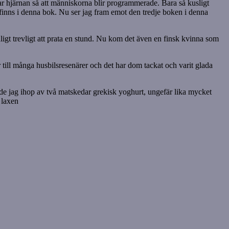
 hjärnan så att människorna blir programmerade. Bara så kusligt
n finns i denna bok. Nu ser jag fram emot den tredje boken i denna
gt trevligt att prata en stund. Nu kom det även en finsk kvinna som
till många husbilsresenärer och det har dom tackat och varit glada
rörde jag ihop av två matskedar grekisk yoghurt, ungefär lika mycket
 laxen