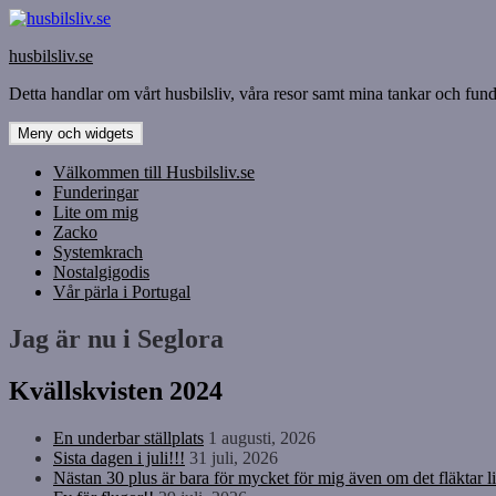
Hoppa
till
husbilsliv.se
innehåll
Detta handlar om vårt husbilsliv, våra resor samt mina tankar och funde
Meny och widgets
Välkommen till Husbilsliv.se
Funderingar
Lite om mig
Zacko
Systemkrach
Nostalgigodis
Vår pärla i Portugal
Jag är nu i Seglora
Kvällskvisten 2024
En underbar ställplats
1 augusti, 2026
Sista dagen i juli!!!
31 juli, 2026
Nästan 30 plus är bara för mycket för mig även om det fläktar li