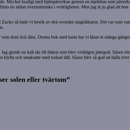
nde. Mycket kusligt med hjärnpåverkan genom en injektion som påverkar
et finns en sådan övermänniska i verkligheten. Men jag är ju glad att ho
Zacko så hade vi besök av den svenske singelåkaren. Det var som vanli
as.
” som dom fick låna. Denna bok med karta har vi lånat ut många gånger 
g. Jag gjorde en kall sås till fisken som blev verkligen jättegod. Såsen 
ron klyfta och smaksatte med torkad dill. Såsen blev så god att hälla över
yser solen eller tvärtom”