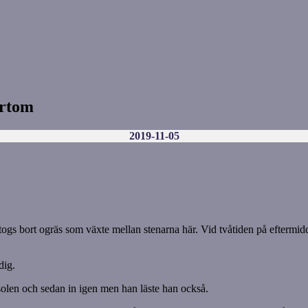
ärtom
2019-11-05
t togs bort ogräs som växte mellan stenarna här. Vid tvåtiden på efter
dig.
 solen och sedan in igen men han läste han också.