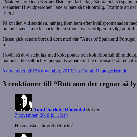
”Makten” av Dean Koontz läste jag klart i dag. Så bra och så spänna
scenarier. Huvudpersonen Jane är bara så helt otrolig. Tror inte att d
trilogi.
På kvällen vid sextiden, när jag kom hem efter kvällspromenaden med 
pratade svenska och snackade en stund. Var verkligen trevligt att träff
Hasse gick senare bort till dom med vår ”Aires of Spain and Portugal
för.
I kväll så åt vi stekt lax med kokt potatis och kokt blomkål till midda
majonäs, lite salt och vitpeppar. Kramade ur lite citronsaft från en cit
Postat
Författare
Kategorier
5 november, 2019
6 november, 2019
Eva Dramin
Okategoriserade
3 reaktioner till “Rätt som det regnar så l
Ann-Charlotte Rådendal
skriver:
7 november, 2019 kl. 15:14
Husmanskost är gott det också.