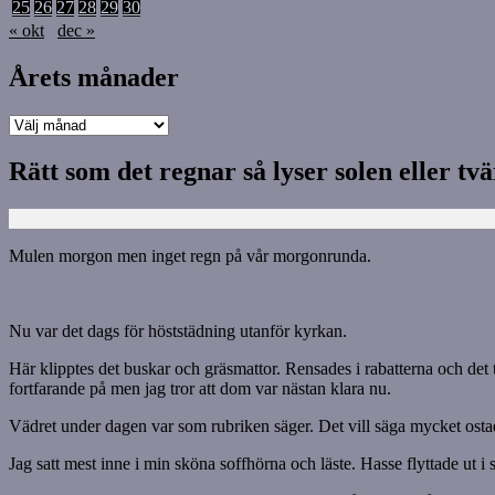
25
26
27
28
29
30
« okt
dec »
Årets månader
Årets
månader
Rätt som det regnar så lyser solen eller tv
Mulen morgon men inget regn på vår morgonrunda.
Nu var det dags för höststädning utanför kyrkan.
Här klipptes det buskar och gräsmattor. Rensades i rabatterna och de
fortfarande på men jag tror att dom var nästan klara nu.
Vädret under dagen var som rubriken säger. Det vill säga mycket osta
Jag satt mest inne i min sköna soffhörna och läste. Hasse flyttade ut i