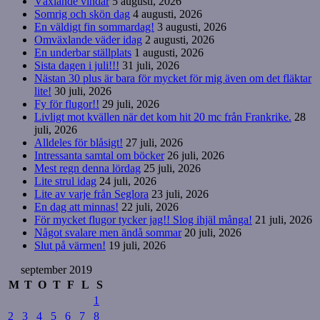
Växlande vindar
5 augusti, 2026
Somrig och skön dag
4 augusti, 2026
En väldigt fin sommardag!
3 augusti, 2026
Omväxlande väder idag
2 augusti, 2026
En underbar ställplats
1 augusti, 2026
Sista dagen i juli!!!
31 juli, 2026
Nästan 30 plus är bara för mycket för mig även om det fläktar
lite!
30 juli, 2026
Fy för flugor!!
29 juli, 2026
Livligt mot kvällen när det kom hit 20 mc från Frankrike.
28
juli, 2026
Alldeles för blåsigt!
27 juli, 2026
Intressanta samtal om böcker
26 juli, 2026
Mest regn denna lördag
25 juli, 2026
Lite strul idag
24 juli, 2026
Lite av varje från Seglora
23 juli, 2026
En dag att minnas!
22 juli, 2026
För mycket flugor tycker jag!! Slog ihjäl många!
21 juli, 2026
Något svalare men ändå sommar
20 juli, 2026
Slut på värmen!
19 juli, 2026
september 2019
M
T
O
T
F
L
S
1
2
3
4
5
6
7
8