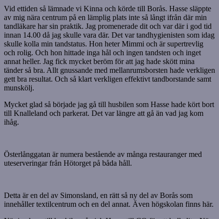
Vid ettiden så lämnade vi Kinna och körde till Borås. Hasse släppte
av mig nära centrum på en lämplig plats inte så långt ifrån där min
tandläkare har sin praktik. Jag promenerade dit och var där i god tid
innan 14.00 då jag skulle vara där. Det var tandhygienisten som idag
skulle kolla min tandstatus. Hon heter Mimmi och är supertrevlig
och rolig. Och hon hittade inga hål och ingen tandsten och inget
annat heller. Jag fick mycket beröm för att jag hade skött mina
tänder så bra. Allt gnussande med mellanrumsborsten hade verkligen
gett bra resultat. Och så klart verkligen effektivt tandborstande samt
munskölj.
Mycket glad så började jag gå till husbilen som Hasse hade kört bort
till Knalleland och parkerat. Det var längre att gå än vad jag kom
ihåg.
Österlånggatan är numera bestående av många restauranger med
uteserveringar från Hötorget på båda håll.
Detta är en del av Simonsland, en rätt så ny del av Borås som
innehåller textilcentrum och en del annat. Även högskolan finns här.