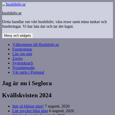
Hoppa
till
husbilsliv.se
innehåll
Detta handlar om vårt husbilsliv, våra resor samt mina tankar och
funderingar. Vi har lata dar och tar det lugnt.
Meny och widgets
Välkommen till Husbilsliv.se
Funderingar
Lite om mig
Zacko
Systemkrach
Nostalgigodis
Vår pärla i Portugal
Jag är nu i Seglora
Kvällskvisten 2024
Inte så blåsigt idag!
7 augusti, 2026
Lite mycket blåst idag
6 augusti, 2026