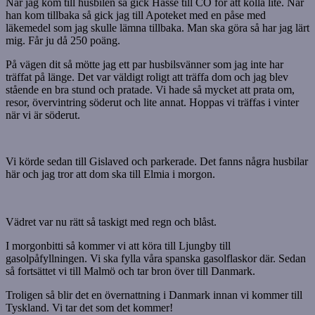
När jag kom till husbilen så gick Hasse till CO för att kolla lite. När
han kom tillbaka så gick jag till Apoteket med en påse med
läkemedel som jag skulle lämna tillbaka. Man ska göra så har jag lärt
mig. Får ju då 250 poäng.
På vägen dit så mötte jag ett par husbilsvänner som jag inte har
träffat på länge. Det var väldigt roligt att träffa dom och jag blev
stående en bra stund och pratade. Vi hade så mycket att prata om,
resor, övervintring söderut och lite annat. Hoppas vi träffas i vinter
när vi är söderut.
Vi körde sedan till Gislaved och parkerade. Det fanns några husbilar
här och jag tror att dom ska till Elmia i morgon.
Vädret var nu rätt så taskigt med regn och blåst.
I morgonbitti så kommer vi att köra till Ljungby till
gasolpåfyllningen. Vi ska fylla våra spanska gasolflaskor där. Sedan
så fortsättet vi till Malmö och tar bron över till Danmark.
Troligen så blir det en övernattning i Danmark innan vi kommer till
Tyskland. Vi tar det som det kommer!