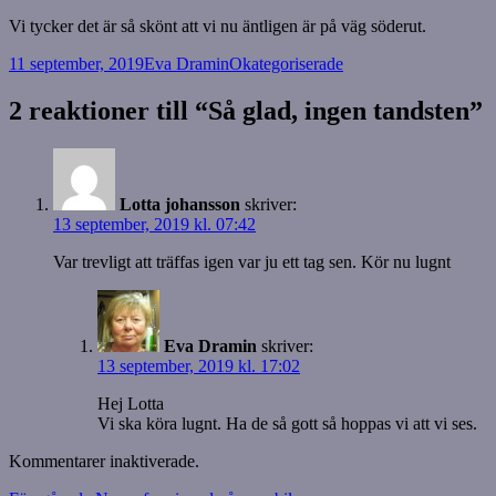
Vi tycker det är så skönt att vi nu äntligen är på väg söderut.
Postat
Författare
Kategorier
11 september, 2019
Eva Dramin
Okategoriserade
2 reaktioner till “Så glad, ingen tandsten”
Lotta johansson
skriver:
13 september, 2019 kl. 07:42
Var trevligt att träffas igen var ju ett tag sen. Kör nu lugnt
Eva Dramin
skriver:
13 september, 2019 kl. 17:02
Hej Lotta
Vi ska köra lugnt. Ha de så gott så hoppas vi att vi ses.
Kommentarer inaktiverade.