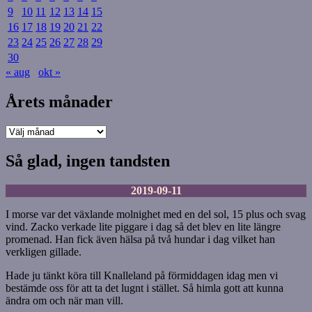
9
10
11
12
13
14
15
16
17
18
19
20
21
22
23
24
25
26
27
28
29
30
« aug
okt »
Årets månader
Årets
månader
Så glad, ingen tandsten
2019-09-11
I morse var det växlande molnighet med en del sol, 15 plus och svag
vind. Zacko verkade lite piggare i dag så det blev en lite längre
promenad. Han fick även hälsa på två hundar i dag vilket han
verkligen gillade.
Hade ju tänkt köra till Knalleland på förmiddagen idag men vi
bestämde oss för att ta det lugnt i stället. Så himla gott att kunna
ändra om och när man vill.