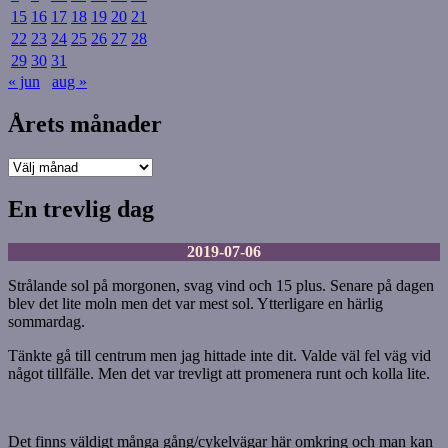
15
16
17
18
19
20
21
22
23
24
25
26
27
28
29
30
31
« jun
aug »
Årets månader
Årets
månader
En trevlig dag
2019-07-06
Strålande sol på morgonen, svag vind och 15 plus. Senare på dagen
blev det lite moln men det var mest sol. Ytterligare en härlig
sommardag.
Tänkte gå till centrum men jag hittade inte dit. Valde väl fel väg vid
något tillfälle. Men det var trevligt att promenera runt och kolla lite.
Det finns väldigt många gång/cykelvägar här omkring och man kan