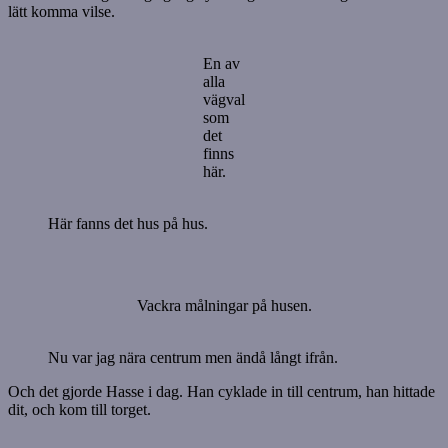
lätt komma vilse.
En av
alla
vägval
som
det
finns
här.
Här fanns det hus på hus.
Vackra målningar på husen.
Nu var jag nära centrum men ändå långt ifrån.
Och det gjorde Hasse i dag. Han cyklade in till centrum, han hittade
dit, och kom till torget.