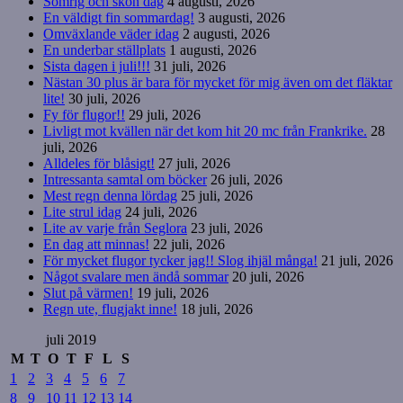
Somrig och skön dag
4 augusti, 2026
En väldigt fin sommardag!
3 augusti, 2026
Omväxlande väder idag
2 augusti, 2026
En underbar ställplats
1 augusti, 2026
Sista dagen i juli!!!
31 juli, 2026
Nästan 30 plus är bara för mycket för mig även om det fläktar
lite!
30 juli, 2026
Fy för flugor!!
29 juli, 2026
Livligt mot kvällen när det kom hit 20 mc från Frankrike.
28
juli, 2026
Alldeles för blåsigt!
27 juli, 2026
Intressanta samtal om böcker
26 juli, 2026
Mest regn denna lördag
25 juli, 2026
Lite strul idag
24 juli, 2026
Lite av varje från Seglora
23 juli, 2026
En dag att minnas!
22 juli, 2026
För mycket flugor tycker jag!! Slog ihjäl många!
21 juli, 2026
Något svalare men ändå sommar
20 juli, 2026
Slut på värmen!
19 juli, 2026
Regn ute, flugjakt inne!
18 juli, 2026
juli 2019
M
T
O
T
F
L
S
1
2
3
4
5
6
7
8
9
10
11
12
13
14