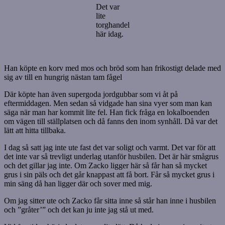
Det var
lite
torghandel
här idag.
Han köpte en korv med mos och bröd som han frikostigt delade med
sig av till en hungrig nästan tam fågel
Där köpte han även supergoda jordgubbar som vi åt på
eftermiddagen. Men sedan så vidgade han sina vyer som man kan
säga när man har kommit lite fel. Han fick fråga en lokalboenden
om vägen till ställplatsen och då fanns den inom synhåll. Då var det
lätt att hitta tillbaka.
I dag så satt jag inte ute fast det var soligt och varmt. Det var för att
det inte var så trevligt underlag utanför husbilen. Det är här smågrus
och det gillar jag inte. Om Zacko ligger här så får han så mycket
grus i sin päls och det går knappast att få bort. Får så mycket grus i
min säng då han ligger där och sover med mig.
Om jag sitter ute och Zacko får sitta inne så står han inne i husbilen
och ”gråter’” och det kan ju inte jag stå ut med.