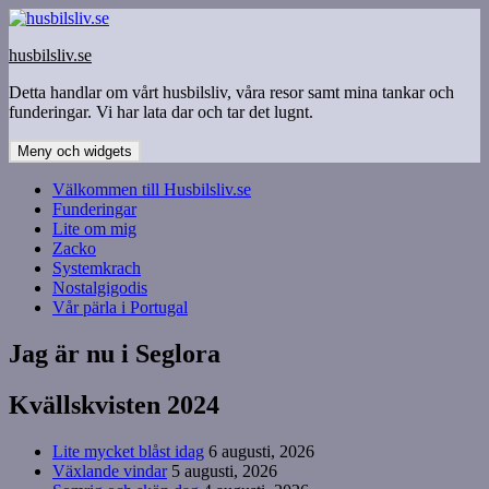
Hoppa
till
husbilsliv.se
innehåll
Detta handlar om vårt husbilsliv, våra resor samt mina tankar och
funderingar. Vi har lata dar och tar det lugnt.
Meny och widgets
Välkommen till Husbilsliv.se
Funderingar
Lite om mig
Zacko
Systemkrach
Nostalgigodis
Vår pärla i Portugal
Jag är nu i Seglora
Kvällskvisten 2024
Lite mycket blåst idag
6 augusti, 2026
Växlande vindar
5 augusti, 2026