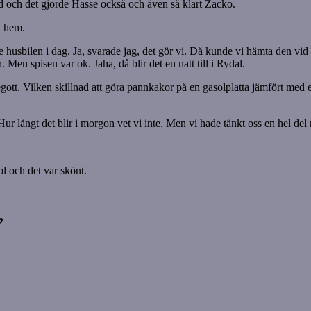
nd och det gjorde Hasse också och även så klart Zacko.
t hem.
husbilen i dag. Ja, svarade jag, det gör vi. Då kunde vi hämta den vi
Men spisen var ok. Jaha, då blir det en natt till i Rydal.
gott. Vilken skillnad att göra pannkakor på en gasolplatta jämfört med e
Hur långt det blir i morgon vet vi inte. Men vi hade tänkt oss en hel del 
ol och det var skönt.
”