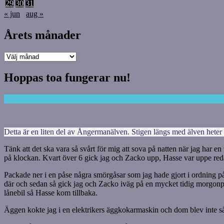
29
30
31
« jun
aug »
Årets månader
Årets
månader
Hoppas toa fungerar nu!
Detta är en liten del av Ångermanälven. Stigen längs med älven heter I
Tänk att det ska vara så svårt för mig att sova på natten när jag har en
på klockan. Kvart över 6 gick jag och Zacko upp, Hasse var uppe redan
Packade ner i en påse några smörgåsar som jag hade gjort i ordning på
där och sedan så gick jag och Zacko iväg på en mycket tidig morgonpro
lånebil så Hasse kom tillbaka.
Äggen kokte jag i en elektrikers äggkokarmaskin och dom blev inte så