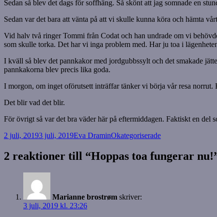
Sedan så blev det dags för soffhäng. Så skönt att jag somnade en stu
Sedan var det bara att vänta på att vi skulle kunna köra och hämta vår
Vid halv två ringer Tommi från Codat och han undrade om vi behövde 
som skulle torka. Det har vi inga problem med. Har ju toa i lägenheten. 
I kväll så blev det pannkakor med jordgubbssylt och det smakade jätte
pannkakorna blev precis lika goda.
I morgon, om inget oförutsett inträffar tänker vi börja vår resa norrut. 
Det blir vad det blir.
För övrigt så var det bra väder här på eftermiddagen. Faktiskt en del s
Postat
Författare
Kategorier
2 juli, 2019
3 juli, 2019
Eva Dramin
Okategoriserade
2 reaktioner till “Hoppas toa fungerar nu!
Marianne brostrøm
skriver:
3 juli, 2019 kl. 23:26