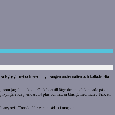
len så låg jag mest och vred mig i sängen under natten och kollade ofta
gg som jag skulle koka. Gick bort till lägenheten och lämnade påsen
kyligare idag, endast 14 plus och rätt så blåsigt med mulet. Fick en
ansjovis. Tror det blir varsin sådan i morgon.