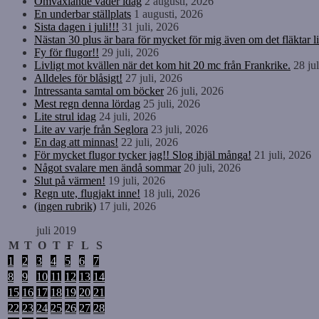
Omväxlande väder idag
2 augusti, 2026
En underbar ställplats
1 augusti, 2026
Sista dagen i juli!!!
31 juli, 2026
Nästan 30 plus är bara för mycket för mig även om det fläktar li
Fy för flugor!!
29 juli, 2026
Livligt mot kvällen när det kom hit 20 mc från Frankrike.
28 ju
Alldeles för blåsigt!
27 juli, 2026
Intressanta samtal om böcker
26 juli, 2026
Mest regn denna lördag
25 juli, 2026
Lite strul idag
24 juli, 2026
Lite av varje från Seglora
23 juli, 2026
En dag att minnas!
22 juli, 2026
För mycket flugor tycker jag!! Slog ihjäl många!
21 juli, 2026
Något svalare men ändå sommar
20 juli, 2026
Slut på värmen!
19 juli, 2026
Regn ute, flugjakt inne!
18 juli, 2026
(ingen rubrik)
17 juli, 2026
juli 2019
M
T
O
T
F
L
S
1
2
3
4
5
6
7
8
9
10
11
12
13
14
15
16
17
18
19
20
21
22
23
24
25
26
27
28