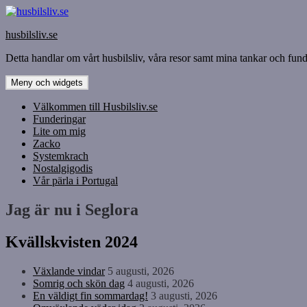
Hoppa
till
husbilsliv.se
innehåll
Detta handlar om vårt husbilsliv, våra resor samt mina tankar och funde
Meny och widgets
Välkommen till Husbilsliv.se
Funderingar
Lite om mig
Zacko
Systemkrach
Nostalgigodis
Vår pärla i Portugal
Jag är nu i Seglora
Kvällskvisten 2024
Växlande vindar
5 augusti, 2026
Somrig och skön dag
4 augusti, 2026
En väldigt fin sommardag!
3 augusti, 2026