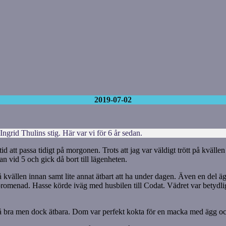
2019-07-02
ngrid Thulins stig. Här var vi för 6 år sedan.
 tid att passa tidigt på morgonen. Trots att jag var väldigt trött på kväl
 vid 5 och gick då bort till lägenheten.
 kvällen innan samt lite annat ätbart att ha under dagen. Även en del ä
menad. Hasse körde iväg med husbilen till Codat. Vädret var betydligt 
 bra men dock ätbara. Dom var perfekt kokta för en macka med ägg och 