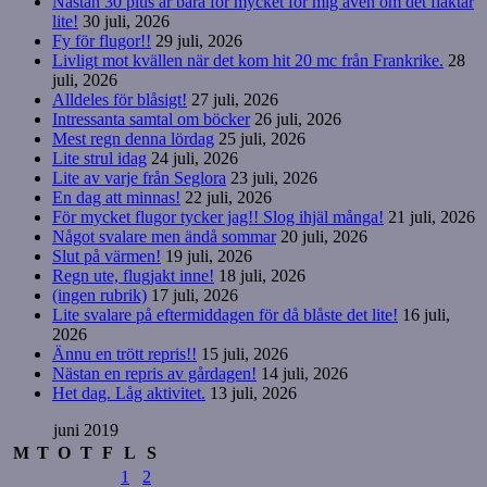
Nästan 30 plus är bara för mycket för mig även om det fläktar
lite!
30 juli, 2026
Fy för flugor!!
29 juli, 2026
Livligt mot kvällen när det kom hit 20 mc från Frankrike.
28
juli, 2026
Alldeles för blåsigt!
27 juli, 2026
Intressanta samtal om böcker
26 juli, 2026
Mest regn denna lördag
25 juli, 2026
Lite strul idag
24 juli, 2026
Lite av varje från Seglora
23 juli, 2026
En dag att minnas!
22 juli, 2026
För mycket flugor tycker jag!! Slog ihjäl många!
21 juli, 2026
Något svalare men ändå sommar
20 juli, 2026
Slut på värmen!
19 juli, 2026
Regn ute, flugjakt inne!
18 juli, 2026
(ingen rubrik)
17 juli, 2026
Lite svalare på eftermiddagen för då blåste det lite!
16 juli,
2026
Ännu en trött repris!!
15 juli, 2026
Nästan en repris av gårdagen!
14 juli, 2026
Het dag. Låg aktivitet.
13 juli, 2026
juni 2019
M
T
O
T
F
L
S
1
2