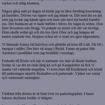
vacker och stilig blomma.
Någon gång mitt på dagen så hörde jag en liten försiktig knackning
på husbilen. Dörren var öppen och jag tittade ut. Där stod det en tjej
som jag tyckte jag kände igen och dom står med sin husbil framför
oss. Det framkom att vi hade träffats i Silves för några år sedan. Hon
läser dessutom min blogg. Vi pratade en stund och det var trevligt.
Dom skulle sedan gå och äta hos Herr Ober och jag hoppas att
maten smakade bra. Hoppas också att vi snart ses igen någonstans.
Vi lämnade Kinna vid halvfyra och glömde att köra till Lidl. Får bli i
morgon i stället. Det blev ett stopp i Rydal. Fanns ett paket från
Apoteket i postlådan som jag beställde i torsdags.
Fortsatte till Borås och när vi närmade oss stan så ökade trafiken.
Sedan så var det en enda lång kö och på Kungsleden så fick vi
stanna vid vartenda stoppljus. Vi kom fram till Knalleland och körde
till parkeringen utanför Ryahallen och parkerade. Vädret var varmt
och varierande molnighet.
Utsikten från dörren är så klart över en parkeringsplats. I huset
bakom skyltarna bodde vi tidigare.