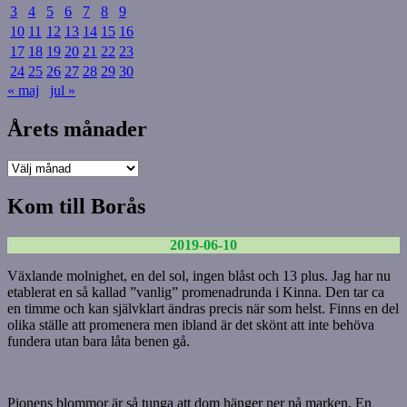
3
4
5
6
7
8
9
10
11
12
13
14
15
16
17
18
19
20
21
22
23
24
25
26
27
28
29
30
« maj
jul »
Årets månader
Årets
månader
Kom till Borås
2019-06-10
Växlande molnighet, en del sol, ingen blåst och 13 plus. Jag har nu
etablerat en så kallad ”vanlig” promenadrunda i Kinna. Den tar ca
en timme och kan självklart ändras precis när som helst. Finns en del
olika ställe att promenera men ibland är det skönt att inte behöva
fundera utan bara låta benen gå.
Pionens blommor är så tunga att dom hänger ner på marken. En