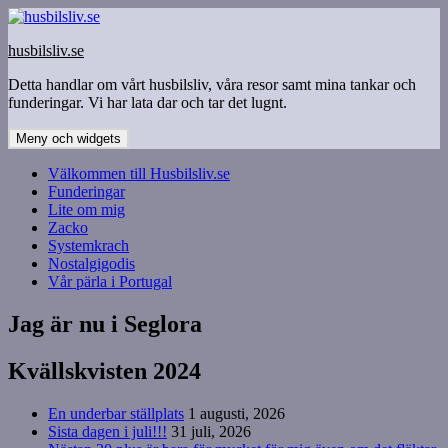
Hoppa
till
husbilsliv.se
innehåll
Detta handlar om vårt husbilsliv, våra resor samt mina tankar och
funderingar. Vi har lata dar och tar det lugnt.
Meny och widgets
Välkommen till Husbilsliv.se
Funderingar
Lite om mig
Zacko
Systemkrach
Nostalgigodis
Vår pärla i Portugal
Jag är nu i Seglora
Kvällskvisten 2024
En underbar ställplats
1 augusti, 2026
Sista dagen i juli!!!
31 juli, 2026