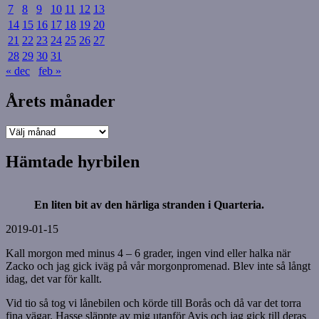
7
8
9
10
11
12
13
14
15
16
17
18
19
20
21
22
23
24
25
26
27
28
29
30
31
« dec
feb »
Årets månader
Årets
månader
Hämtade hyrbilen
En liten bit av den härliga stranden i Quarteria.
2019-01-15
Kall morgon med minus 4 – 6 grader, ingen vind eller halka när
Zacko och jag gick iväg på vår morgonpromenad. Blev inte så långt
idag, det var för kallt.
Vid tio så tog vi lånebilen och körde till Borås och då var det torra
fina vägar. Hasse släppte av mig utanför Avis och jag gick till deras