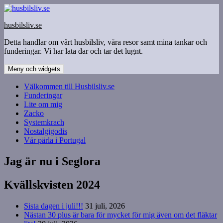
Hoppa
till
husbilsliv.se
innehåll
Detta handlar om vårt husbilsliv, våra resor samt mina tankar och
funderingar. Vi har lata dar och tar det lugnt.
Meny och widgets
Välkommen till Husbilsliv.se
Funderingar
Lite om mig
Zacko
Systemkrach
Nostalgigodis
Vår pärla i Portugal
Jag är nu i Seglora
Kvällskvisten 2024
Sista dagen i juli!!!
31 juli, 2026
Nästan 30 plus är bara för mycket för mig även om det fläktar