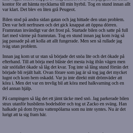
kontor för att hämta nycklarna till min hyrbil. Tog en stund innan allt
var klart. Det blev en liten grå Peugeot.
Bilen stod på andra sidan gatan och jag hittade den utan problem.
Den var helt nerfrusen och det gick knappat att öppna dörren.
Framrutan invändigt var det frost på. Startade bilen och satte på full
fart med värme på framrutan. Tog en stund innan jag kom iväg så
jag passade på att kolla att allt fungerade. Men sen så rullade jag
iväg utan problem.
Innan jag kom ut ur stan så började det snöa lite och det ökade på
efterhand. Till att börja med blåste det mesta iväg ifrån vägen men
när snöfallet ökade så låg det kvar. Tog inte så lång stund förrän det
började bli rejält halt. Ovan förare som jag är så tog jag det mycket
lugnt och kom hem oskadd. Var ju inte direkt mitt drömväder att
köra i. Men det var en trevlig bil att köra med halkvarning och en
del annan hjälp.
På campingen så låg det ett jämt täcke med snö. Jag parkerade bilen
strax utanför husbilens bodelsdörr och tog ut Zacko en sväng. Han
halkade på dom frysta vattenpölarna som nu inte syntes. Nu är det
lurigt att ta sig fram här.