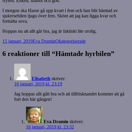
frysen. Enkelt, snabbt och gott.
I morgon ska Hasse gå upp kvart i fem och han blir hämtad av
sjukresebilen tjugo över fem. Skönt att jag kan ligga kvar och
fortsätta sova.
Hoppas nu att allt går bra, jag är faktiskt lite orolig.
Postat
Författare
Kategorier
15 januari, 2019
Eva Dramin
Okategoriserade
6 reaktioner till “Hämtade hyrbilen”
Elisabeth
skriver:
16 januari, 2019 kl. 23:19
Jag hoppas allt gått bra och att tillfrisknandet kommer att gå
fort den här gången!
Eva Dramin
skriver:
16 januari, 2019 kl. 23:32