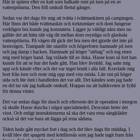
Här är spåren efter en katt som halkade runt på isen på en av
vattenpölarna. Den föll omkull flertal gånger.
Sedan var det dags för mig att tvätta i tvättmaskinen på campingen.
Här finns det både tvättmaskin och torktumlare och dom fungerar
verkligen bra kunde jag konstatera. Ligger ju väldigt nära men nu
gällde det att hitta rätt väg dit mellan dom osynliga och glashala
vattenpölarna. På vägen dit gick det bra men det gjorde det inte på
hemvägen. Trampade lite utanför och högerfoten hamnade på isen
och jag damp i backen. Hamnade på höger ”airbag” och tog emot
mig med höger hand. Jag vrålade till av ilska. Hasse kom så fort han
kunde för att se hur det hade gått. Han blev livrädd. Jag satte mig
upp och kände efter och det var inget brutit i alla fall. Kravlade mig
bort från isen och reste mig upp med viss möda. Lite ont på höger
sida och lite ömt i handleden det var allt. Det kändes som jag hade
en del tur när jag halkade omkull. Hoppas nu att halkkvoten är fylld
för denna vinter.
Det var sedan dags för dusch och eftersom det är operation i morgon
så skulle Hasse duscha i något specialmedel, Descutan heter det
visst. Och enligt instruktionerna så ska det vara rena sängkläder
också så det var bara att lägga på rena sådana.
Tiden hade gått mycket fort i dag och det blev dags för middag. I
kväll blev det spagetti med köttfärssås som jag hade tagit fram från