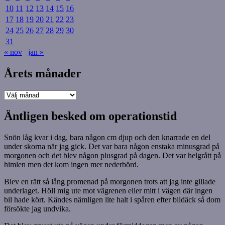
10
11
12
13
14
15
16
17
18
19
20
21
22
23
24
25
26
27
28
29
30
31
« nov
jan »
Årets månader
Årets
månader
Äntligen besked om operationstid
Snön låg kvar i dag, bara någon cm djup och den knarrade en del
under skorna när jag gick. Det var bara någon enstaka minusgrad på
morgonen och det blev någon plusgrad på dagen. Det var helgrått på
himlen men det kom ingen mer nederbörd.
Blev en rätt så lång promenad på morgonen trots att jag inte gillade
underlaget. Höll mig ute mot vägrenen eller mitt i vägen där ingen
bil hade kört. Kändes nämligen lite halt i spåren efter bildäck så dom
försökte jag undvika.