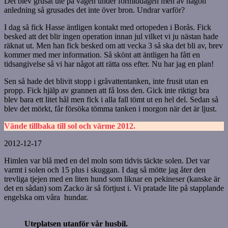
Det blev grusat ute på vägen under förmiddagen men av någon
anledning så grusades det inte över bron. Undrar varför?
I dag så fick Hasse äntligen kontakt med ortopeden i Borås. Fick
besked att det blir ingen operation innan jul vilket vi ju nästan hade
räknat ut. Men han fick besked om att vecka 3 så ska det bli av, brev
kommer med mer information. Så skönt att äntligen ha fått en
tidsangivelse så vi har något att rätta oss efter. Nu har jag en plan!
Sen så hade det blivit stopp i gråvattentanken, inte frusit utan en
propp. Fick hjälp av grannen att få loss den. Gick inte riktigt bra
blev bara ett litet hål men fick i alla fall tömt ut en hel del. Sedan så
blev det mörkt, får försöka tömma tanken i morgon när det är ljust.
Vände tillbaka till sol och värme 2012.
2012-12-17
Himlen var blå med en del moln som tidvis täckte solen. Det var
varmt i solen och 15 plus i skuggan. I dag så mötte jag åter den
trevliga tjejen med en liten hund som liknar en pekineser (kanske är
det en sådan) som Zacko är så förtjust i. Vi pratade lite på stapplande
engelska om våra hundar.
Uteplatsen utanför vår husbil.