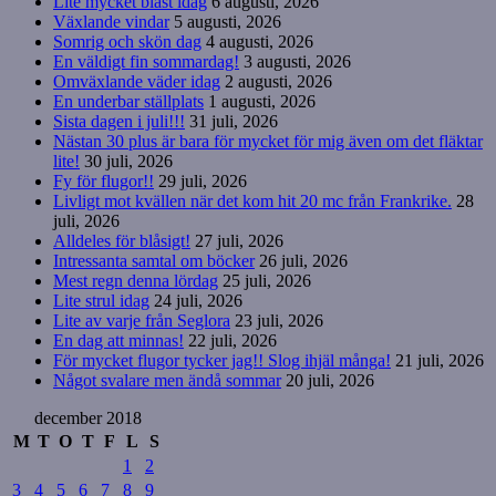
Lite mycket blåst idag
6 augusti, 2026
Växlande vindar
5 augusti, 2026
Somrig och skön dag
4 augusti, 2026
En väldigt fin sommardag!
3 augusti, 2026
Omväxlande väder idag
2 augusti, 2026
En underbar ställplats
1 augusti, 2026
Sista dagen i juli!!!
31 juli, 2026
Nästan 30 plus är bara för mycket för mig även om det fläktar
lite!
30 juli, 2026
Fy för flugor!!
29 juli, 2026
Livligt mot kvällen när det kom hit 20 mc från Frankrike.
28
juli, 2026
Alldeles för blåsigt!
27 juli, 2026
Intressanta samtal om böcker
26 juli, 2026
Mest regn denna lördag
25 juli, 2026
Lite strul idag
24 juli, 2026
Lite av varje från Seglora
23 juli, 2026
En dag att minnas!
22 juli, 2026
För mycket flugor tycker jag!! Slog ihjäl många!
21 juli, 2026
Något svalare men ändå sommar
20 juli, 2026
december 2018
M
T
O
T
F
L
S
1
2
3
4
5
6
7
8
9