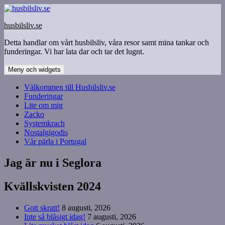
Hoppa
till
husbilsliv.se
innehåll
Detta handlar om vårt husbilsliv, våra resor samt mina tankar och
funderingar. Vi har lata dar och tar det lugnt.
Meny och widgets
Välkommen till Husbilsliv.se
Funderingar
Lite om mig
Zacko
Systemkrach
Nostalgigodis
Vår pärla i Portugal
Jag är nu i Seglora
Kvällskvisten 2024
Gott skratt!
8 augusti, 2026
Inte så blåsigt idag!
7 augusti, 2026