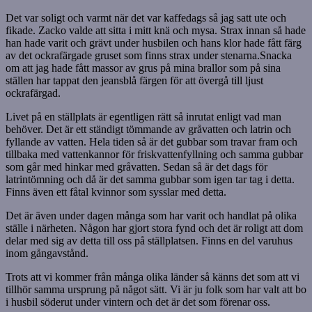
Det var soligt och varmt när det var kaffedags så jag satt ute och
fikade. Zacko valde att sitta i mitt knä och mysa. Strax innan så hade
han hade varit och grävt under husbilen och hans klor hade fått färg
av det ockrafärgade gruset som finns strax under stenarna.Snacka
om att jag hade fått massor av grus på mina brallor som på sina
ställen har tappat den jeansblå färgen för att övergå till ljust
ockrafärgad.
Livet på en ställplats är egentligen rätt så inrutat enligt vad man
behöver. Det är ett ständigt tömmande av gråvatten och latrin och
fyllande av vatten. Hela tiden så är det gubbar som travar fram och
tillbaka med vattenkannor för friskvattenfyllning och samma gubbar
som går med hinkar med gråvatten. Sedan så är det dags för
latrintömning och då är det samma gubbar som igen tar tag i detta.
Finns även ett fåtal kvinnor som sysslar med detta.
Det är även under dagen många som har varit och handlat på olika
ställe i närheten. Någon har gjort stora fynd och det är roligt att dom
delar med sig av detta till oss på ställplatsen. Finns en del varuhus
inom gångavstånd.
Trots att vi kommer från många olika länder så känns det som att vi
tillhör samma ursprung på något sätt. Vi är ju folk som har valt att bo
i husbil söderut under vintern och det är det som förenar oss.