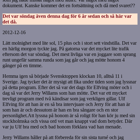
dokument. Kanske kommer det en fortsättning och då med svaret??
Det var söndag även denna dag för 6 år sedan och så här var
det då.
2012-12-16
Lätt molnighet med lite sol, 15 plus och i stort sett vindstilla. Det var
en härlig morgon tyckte jag. På gatorna var det mycket lite trafik
eftersom det var söndag. Det mest livliga var en joggare som sprang
runt ungefär samma runda som jag går och jag mötte honom 4
gånger på en timme.
Hemma igen så började Svensktoppen klockan 10, alltså 11 i
Sverige. Jag tycker det är mysigt att fika under tiden som jag lyssnar
på detta program. Efter det så var det dags för Elfving möter och i
dag så var det Jerry Willams som han mötte. Det var ett mycket
trevligt program med två kändisar som jag verkligen gillar. Ulf
Elfving för att han är en så bra intervjuare och Jerry för att han är
som han är och dessutom är han en bra sångare och en stor
personlighet.Att lyssna på honom är så roligt för han kör ju med sin
stockholmska och vissa ord vet man knappt vad dom betyder. Där
var ju Ulf bra med och bad honom förklara vad han menade.
Jerry Willams håller på att förbereda för sin sista turné och jag