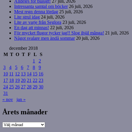
Alldeles för blåsigt!
27 juli, 2026
Intressanta samtal om böcker
26 juli, 2026
Mest regn denna lördag
25 juli, 2026
Lite strul idag
24 juli, 2026
Lite av varje från Seglora
23 juli, 2026
En dag att minnas!
22 juli, 2026
För mycket flugor tycker jag!! Slog ihjäl många!
21 juli, 2026
Något svalare men ändå sommar
20 juli, 2026
december 2018
M
T
O
T
F
L
S
1
2
3
4
5
6
7
8
9
10
11
12
13
14
15
16
17
18
19
20
21
22
23
24
25
26
27
28
29
30
31
« nov
jan »
Årets månader
Årets
månader