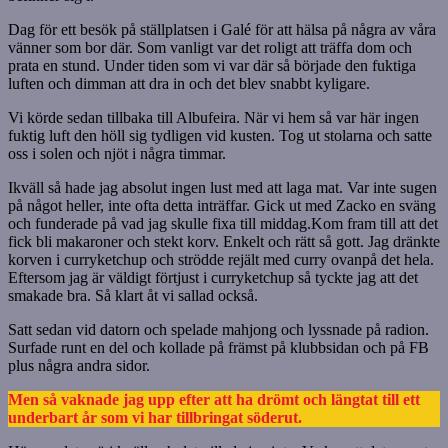
Dag för ett besök på ställplatsen i Galé för att hälsa på några av våra
vänner som bor där. Som vanligt var det roligt att träffa dom och
prata en stund. Under tiden som vi var där så började den fuktiga
luften och dimman att dra in och det blev snabbt kyligare.
Vi körde sedan tillbaka till Albufeira. När vi hem så var här ingen
fuktig luft den höll sig tydligen vid kusten. Tog ut stolarna och satte
oss i solen och njöt i några timmar.
Ikväll så hade jag absolut ingen lust med att laga mat. Var inte sugen
på något heller, inte ofta detta inträffar. Gick ut med Zacko en sväng
och funderade på vad jag skulle fixa till middag.Kom fram till att det
fick bli makaroner och stekt korv. Enkelt och rätt så gott. Jag dränkte
korven i curryketchup och strödde rejält med curry ovanpå det hela.
Eftersom jag är väldigt förtjust i curryketchup så tyckte jag att det
smakade bra. Så klart åt vi sallad också.
Satt sedan vid datorn och spelade mahjong och lyssnade på radion.
Surfade runt en del och kollade på främst på klubbsidan och på FB
plus några andra sidor.
Men så vaknade jag upp efter att ha drömt och längtat till ett
underbart år som vi har tillbringat söderut.