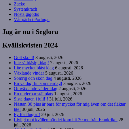
Zacko
Systemkrach
Nostalgigodis
Vår pärla i Portugal
Jag är nu i Seglora
Kvällskvisten 2024
Gott skratt!
8 augusti, 2026
Inte så blåsigt idag!
7 augusti, 2026
Lite mycket blåst idag
6 augusti, 2026
Växlande vindar
5 augusti, 2026
Somrig och skön dag
4 augusti, 2026
En väldigt fin sommardag!
3 augusti, 2026
Omväxlande väder idag
2 augusti, 2026
En underbar ställplats
1 augusti, 2026
Sista dagen i juli!!!
31 juli, 2026
Nästan 30 plus är bara för mycket för mig även om det fläktar
lite!
30 juli, 2026
Fy för flugor!!
29 juli, 2026
Livligt mot kvällen när det kom hit 20 mc från Frankrike.
28
juli, 2026