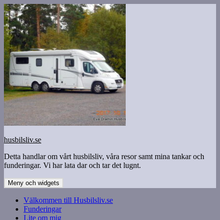
Hoppa
till
innehåll
husbilsliv.se
Detta handlar om vårt husbilsliv, våra resor samt mina tankar och
funderingar. Vi har lata dar och tar det lugnt.
Meny och widgets
Välkommen till Husbilsliv.se
Funderingar
Lite om mig