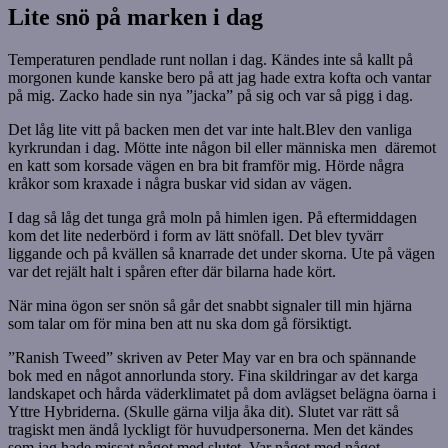
Lite snö på marken i dag
Temperaturen pendlade runt nollan i dag. Kändes inte så kallt på
morgonen kunde kanske bero på att jag hade extra kofta och vantar
på mig. Zacko hade sin nya ”jacka” på sig och var så pigg i dag.
Det låg lite vitt på backen men det var inte halt.Blev den vanliga
kyrkrundan i dag. Mötte inte någon bil eller människa men däremot
en katt som korsade vägen en bra bit framför mig. Hörde några
kråkor som kraxade i några buskar vid sidan av vägen.
I dag så låg det tunga grå moln på himlen igen. På eftermiddagen
kom det lite nederbörd i form av lätt snöfall. Det blev tyvärr
liggande och på kvällen så knarrade det under skorna. Ute på vägen
var det rejält halt i spåren efter där bilarna hade kört.
När mina ögon ser snön så går det snabbt signaler till min hjärna
som talar om för mina ben att nu ska dom gå försiktigt.
”Ranish Tweed” skriven av Peter May var en bra och spännande
bok med en något annorlunda story. Fina skildringar av det karga
landskapet och hårda väderklimatet på dom avlägset belägna öarna i
Yttre Hybriderna. (Skulle gärna vilja åka dit). Slutet var rätt så
tragiskt men ändå lyckligt för huvudpersonerna. Men det kändes
som jag hade missat något med slutet. Var något med något