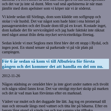
och det var ju inte så dumt. Men vad små apelsinerna är när man
jämför med dom apelsiner som vi köper när vi är söderut.
Vi körde sedan till Sörlings, dom som klädde om soffgrupp och
stolar i vår husbil. Det var något som hade hänt i ena hörnet på
passagerarstolen och det fixade dom till på en kvart. Kostade inget,
dom kallade det för serviceåtgärd och jag hade faktiskt inte räknat
med något annat ifrån detta mycket serviceinriktiga företag.
Sedan körde vi mot Seglora men först blev det ett stopp i Rydal, och
ingen post. En stund senare så parkerade vi på vår plats på
campingen.
För 6 år sedan så kom vi till Albufeira för första
gången och det kommer det att handla en del om nu.
2012-11-26
Någon städning av området blev ju inte gjort under natten och tivolit
och några stånd fanns kvar. Det var otroligt mycket skräp på marken
och det är vad man kan förväntas efter en marknad.
Vädret var mulet och det duggade lite lätt. Jag tog en promenad till
stan och strosade längs med vattnet och titta lite på båtarna. Efter en
lagom lång stund så vände jag och tog samma väg tillbaka.