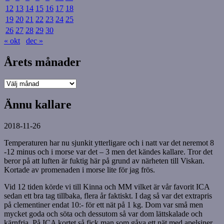
12
13
14
15
16
17
18
19
20
21
22
23
24
25
26
27
28
29
30
« okt
dec »
Årets månader
Årets
månader
Ännu kallare
2018-11-26
Temperaturen har nu sjunkit ytterligare och i natt var det neremot 8
-12 minus och i morse var det – 3 men det kändes kallare. Tror det
beror på att luften är fuktig här på grund av närheten till Viskan.
Kortade av promenaden i morse lite för jag frös.
Vid 12 tiden körde vi till Kinna och MM vilket är vår favorit ICA
sedan ett bra tag tillbaka, flera år faktiskt. I dag så var det extrapris
på clementiner endat 10:- för ett nät på 1 kg. Dom var små men
mycket goda och söta och dessutom så var dom lättskalade och
kärnfria. På ICA kortet så fick man som gåva ett nät med apelsiner