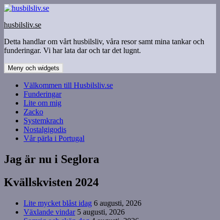
Hoppa
till
husbilsliv.se
innehåll
Detta handlar om vårt husbilsliv, våra resor samt mina tankar och
funderingar. Vi har lata dar och tar det lugnt.
Meny och widgets
Välkommen till Husbilsliv.se
Funderingar
Lite om mig
Zacko
Systemkrach
Nostalgigodis
Vår pärla i Portugal
Jag är nu i Seglora
Kvällskvisten 2024
Lite mycket blåst idag
6 augusti, 2026
Växlande vindar
5 augusti, 2026