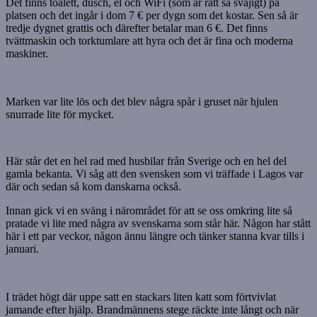
Det finns toalett, dusch, el och WiFi (som är rätt så svajigt) på
platsen och det ingår i dom 7 € per dygn som det kostar. Sen så är
tredje dygnet grattis och därefter betalar man 6 €. Det finns
tvättmaskin och torktumlare att hyra och det är fina och moderna
maskiner.
Marken var lite lös och det blev några spår i gruset när hjulen
snurrade lite för mycket.
Här står det en hel rad med husbilar från Sverige och en hel del
gamla bekanta. Vi såg att den svensken som vi träffade i Lagos var
där och sedan så kom danskarna också.
Innan gick vi en sväng i närområdet för att se oss omkring lite så
pratade vi lite med några av svenskarna som står här. Någon har stått
här i ett par veckor, någon ännu längre och tänker stanna kvar tills i
januari.
I trädet högt där uppe satt en stackars liten katt som förtvivlat
jamande efter hjälp. Brandmännens stege räckte inte långt och när