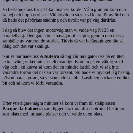
Vi bestämde oss för att fika innan vi körde. Våra grannar kom och
sa hej och hoppas vi ses. Vid tolvtiden så var vi klara för avfärd och
då hade det påbörjats städning och tivolit var på väg därifrån.
I dag så blev det ingen motorväg utan vi valde väg N125 en
parallellväg. Den går, som småvägar oftast gör, genom den massa
samhälle av varierande storlek. Tidvis så var beläggningen rätt så
dålig och det var skakigt.
När vi närmade oss
Albufeira
så tog vår navigator oss på en liten
extra sväng vilket inte är helt ovanligt. Kom in på en väldig smal
väg och i en kurva så kom det en mindre lastbil och vi såg inte
varandra förrän det nästan var försent. Nu hade vi mycket låg hastig,
nästan bara styrfart, så vi stannade snabbt. Lastbilen backade en liten
bit och så kom vi förbi varandra.
Efter ytterligare några minuter så kom vi fram till ställplatsen
Parque da Palmeira
som ligger strax utanför centrum. Det är en
stor plats med inrutade platser och vi valde ut en plats.