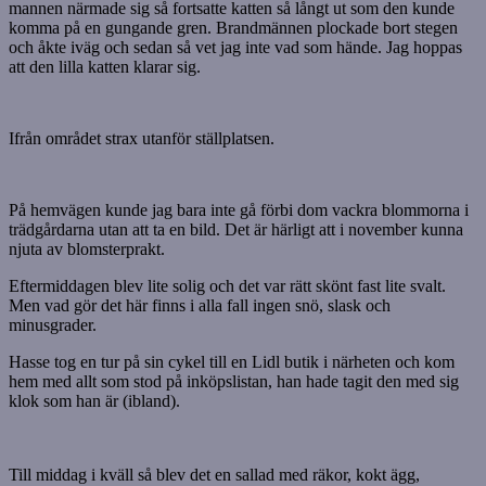
mannen närmade sig så fortsatte katten så långt ut som den kunde
komma på en gungande gren. Brandmännen plockade bort stegen
och åkte iväg och sedan så vet jag inte vad som hände. Jag hoppas
att den lilla katten klarar sig.
Ifrån området strax utanför ställplatsen.
På hemvägen kunde jag bara inte gå förbi dom vackra blommorna i
trädgårdarna utan att ta en bild. Det är härligt att i november kunna
njuta av blomsterprakt.
Eftermiddagen blev lite solig och det var rätt skönt fast lite svalt.
Men vad gör det här finns i alla fall ingen snö, slask och
minusgrader.
Hasse tog en tur på sin cykel till en Lidl butik i närheten och kom
hem med allt som stod på inköpslistan, han hade tagit den med sig
klok som han är (ibland).
Till middag i kväll så blev det en sallad med räkor, kokt ägg,