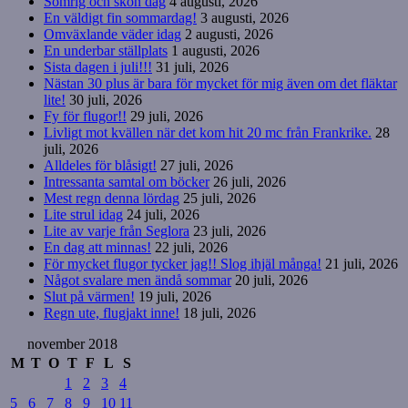
Somrig och skön dag
4 augusti, 2026
En väldigt fin sommardag!
3 augusti, 2026
Omväxlande väder idag
2 augusti, 2026
En underbar ställplats
1 augusti, 2026
Sista dagen i juli!!!
31 juli, 2026
Nästan 30 plus är bara för mycket för mig även om det fläktar
lite!
30 juli, 2026
Fy för flugor!!
29 juli, 2026
Livligt mot kvällen när det kom hit 20 mc från Frankrike.
28
juli, 2026
Alldeles för blåsigt!
27 juli, 2026
Intressanta samtal om böcker
26 juli, 2026
Mest regn denna lördag
25 juli, 2026
Lite strul idag
24 juli, 2026
Lite av varje från Seglora
23 juli, 2026
En dag att minnas!
22 juli, 2026
För mycket flugor tycker jag!! Slog ihjäl många!
21 juli, 2026
Något svalare men ändå sommar
20 juli, 2026
Slut på värmen!
19 juli, 2026
Regn ute, flugjakt inne!
18 juli, 2026
november 2018
M
T
O
T
F
L
S
1
2
3
4
5
6
7
8
9
10
11