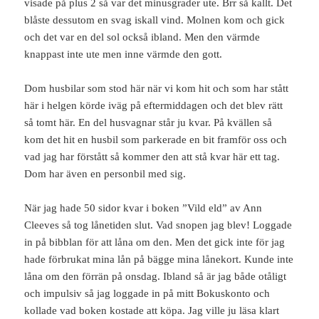
visade på plus 2 så var det minusgrader ute. Brr så kallt. Det
blåste dessutom en svag iskall vind. Molnen kom och gick
och det var en del sol också ibland. Men den värmde
knappast inte ute men inne värmde den gott.
Dom husbilar som stod här när vi kom hit och som har stått
här i helgen körde iväg på eftermiddagen och det blev rätt
så tomt här. En del husvagnar står ju kvar. På kvällen så
kom det hit en husbil som parkerade en bit framför oss och
vad jag har förstått så kommer den att stå kvar här ett tag.
Dom har även en personbil med sig.
När jag hade 50 sidor kvar i boken ”Vild eld” av Ann
Cleeves så tog lånetiden slut. Vad snopen jag blev! Loggade
in på bibblan för att låna om den. Men det gick inte för jag
hade förbrukat mina lån på bägge mina lånekort. Kunde inte
låna om den förrän på onsdag. Ibland så är jag både otåligt
och impulsiv så jag loggade in på mitt Bokuskonto och
kollade vad boken kostade att köpa. Jag ville ju läsa klart