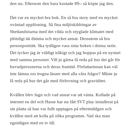
den nu. Eftersom den bara kostade 89:- så köpte jag den.
Det var en mycket bra bok. En så bra story med en mycket
oväntad upplösning. Så fina miljöskildringar av
Shetlandsöarna med det vilda och otyglade klimatet med
plötsligt tät dimma och mycket annat. Dessutom så bra
personporträtt. Ska tydligen vara sista boken i denna serie.
Det tycker jag är väldigt tråkigt och jag hoppas på en nystart
med samma personer. Vill ju gärna få reda på hur det går för
huvudpersonerna och deras framtid. Författarinnan kan väl
inte lämna oss trogna läsare med alla våra frågor? Måste ju
få reda på hur det går med förlovning och graviditet.
Kvällen blev lugn och vad annat var att vänta. Kollade på
internet en del och Hasse har nu fått SVT play installerat på
sin platta så han var fullt upptagen på eftermiddgen och
kvällen med att kolla på olika programm. Vad ska man
egentligen med en tv till.