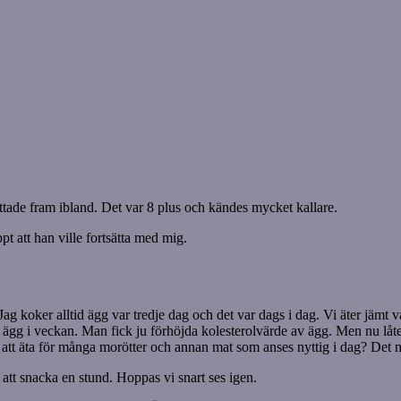
ittade fram ibland. Det var 8 plus och kändes mycket kallare.
pt att han ville fortsätta med mig.
Jag koker alltid ägg var tredje dag och det var dags i dag. Vi äter jäm
r än ett ägg i veckan. Man fick ju förhöjda kolesterolvärde av ägg. Men n
 att äta för många morötter och annan mat som anses nyttig i dag? Det me
 att snacka en stund. Hoppas vi snart ses igen.