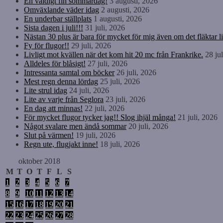
En väldigt fin sommardag!
3 augusti, 2026
Omväxlande väder idag
2 augusti, 2026
En underbar ställplats
1 augusti, 2026
Sista dagen i juli!!!
31 juli, 2026
Nästan 30 plus är bara för mycket för mig även om det fläktar li
Fy för flugor!!
29 juli, 2026
Livligt mot kvällen när det kom hit 20 mc från Frankrike.
28 ju
Alldeles för blåsigt!
27 juli, 2026
Intressanta samtal om böcker
26 juli, 2026
Mest regn denna lördag
25 juli, 2026
Lite strul idag
24 juli, 2026
Lite av varje från Seglora
23 juli, 2026
En dag att minnas!
22 juli, 2026
För mycket flugor tycker jag!! Slog ihjäl många!
21 juli, 2026
Något svalare men ändå sommar
20 juli, 2026
Slut på värmen!
19 juli, 2026
Regn ute, flugjakt inne!
18 juli, 2026
oktober 2018
M
T
O
T
F
L
S
1
2
3
4
5
6
7
8
9
10
11
12
13
14
15
16
17
18
19
20
21
22
23
24
25
26
27
28