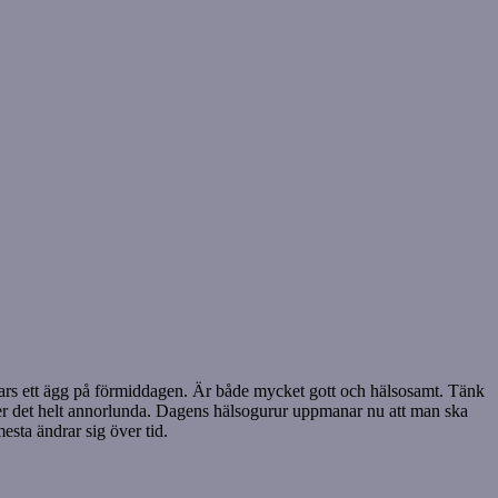
t vars ett ägg på förmiddagen. Är både mycket gott och hälsosamt. Tänk
u låter det helt annorlunda. Dagens hälsogurur uppmanar nu att man ska
sta ändrar sig över tid.