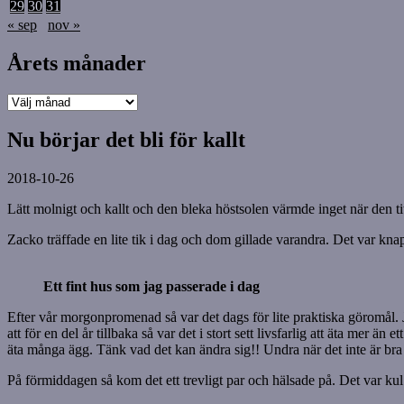
29
30
31
« sep
nov »
Årets månader
Årets
månader
Nu börjar det bli för kallt
2018-10-26
Lätt molnigt och kallt och den bleka höstsolen värmde inget när den t
Zacko träffade en lite tik i dag och dom gillade varandra. Det var knap
Ett fint hus som jag passerade i dag
Efter vår morgonpromenad så var det dags för lite praktiska göromål. 
att för en del år tillbaka så var det i stort sett livsfarlig att äta me
äta många ägg. Tänk vad det kan ändra sig!! Undra när det inte är bra
På förmiddagen så kom det ett trevligt par och hälsade på. Det var kul