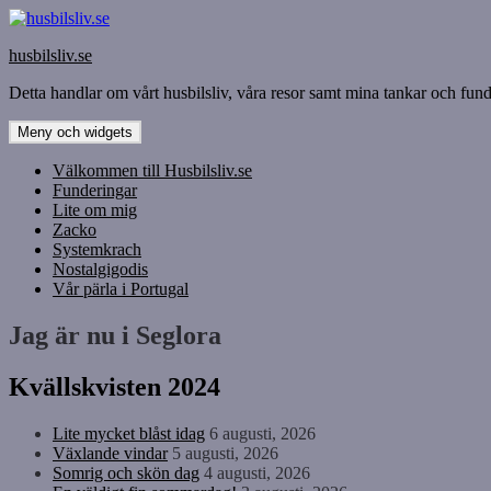
Hoppa
till
husbilsliv.se
innehåll
Detta handlar om vårt husbilsliv, våra resor samt mina tankar och funde
Meny och widgets
Välkommen till Husbilsliv.se
Funderingar
Lite om mig
Zacko
Systemkrach
Nostalgigodis
Vår pärla i Portugal
Jag är nu i Seglora
Kvällskvisten 2024
Lite mycket blåst idag
6 augusti, 2026
Växlande vindar
5 augusti, 2026
Somrig och skön dag
4 augusti, 2026