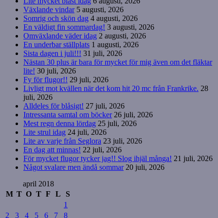
Lite mycket blåst idag
6 augusti, 2026
Växlande vindar
5 augusti, 2026
Somrig och skön dag
4 augusti, 2026
En väldigt fin sommardag!
3 augusti, 2026
Omväxlande väder idag
2 augusti, 2026
En underbar ställplats
1 augusti, 2026
Sista dagen i juli!!!
31 juli, 2026
Nästan 30 plus är bara för mycket för mig även om det fläktar
lite!
30 juli, 2026
Fy för flugor!!
29 juli, 2026
Livligt mot kvällen när det kom hit 20 mc från Frankrike.
28
juli, 2026
Alldeles för blåsigt!
27 juli, 2026
Intressanta samtal om böcker
26 juli, 2026
Mest regn denna lördag
25 juli, 2026
Lite strul idag
24 juli, 2026
Lite av varje från Seglora
23 juli, 2026
En dag att minnas!
22 juli, 2026
För mycket flugor tycker jag!! Slog ihjäl många!
21 juli, 2026
Något svalare men ändå sommar
20 juli, 2026
april 2018
M
T
O
T
F
L
S
1
2
3
4
5
6
7
8