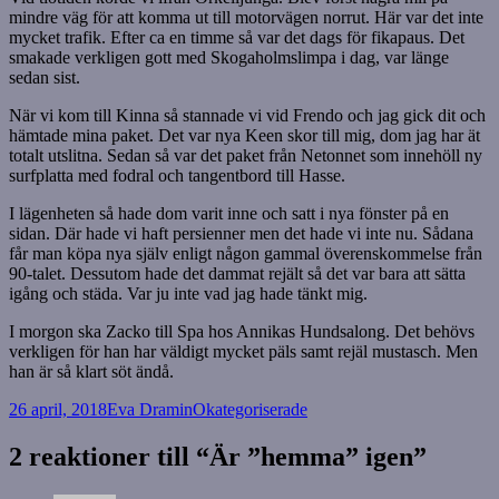
mindre väg för att komma ut till motorvägen norrut. Här var det inte
mycket trafik. Efter ca en timme så var det dags för fikapaus. Det
smakade verkligen gott med Skogaholmslimpa i dag, var länge
sedan sist.
När vi kom till Kinna så stannade vi vid Frendo och jag gick dit och
hämtade mina paket. Det var nya Keen skor till mig, dom jag har ät
totalt utslitna. Sedan så var det paket från Netonnet som innehöll ny
surfplatta med fodral och tangentbord till Hasse.
I lägenheten så hade dom varit inne och satt i nya fönster på en
sidan. Där hade vi haft persienner men det hade vi inte nu. Sådana
får man köpa nya själv enligt någon gammal överenskommelse från
90-talet. Dessutom hade det dammat rejält så det var bara att sätta
igång och städa. Var ju inte vad jag hade tänkt mig.
I morgon ska Zacko till Spa hos Annikas Hundsalong. Det behövs
verkligen för han har väldigt mycket päls samt rejäl mustasch. Men
han är så klart söt ändå.
Postat
Författare
Kategorier
26 april, 2018
Eva Dramin
Okategoriserade
2 reaktioner till “Är ”hemma” igen”