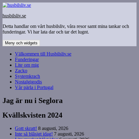
Hoppa
till
husbilsliv.se
innehåll
Detta handlar om vårt husbilsliv, våra resor samt mina tankar och
funderingar. Vi har lata dar och tar det lugnt.
Meny och widgets
Välkommen till Husbilsliv.se
Funderingar
Lite om mig
Zacko
Systemkrach
Nostalgigodis
Vår pärla i Portugal
Jag är nu i Seglora
Kvällskvisten 2024
Gott skratt!
8 augusti, 2026
Inte så blåsigt idag!
7 augusti, 2026