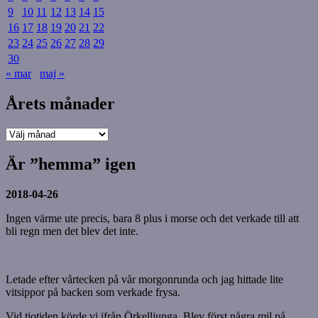
9
10
11
12
13
14
15
16
17
18
19
20
21
22
23
24
25
26
27
28
29
30
« mar
maj »
Årets månader
Årets
månader
Är ”hemma” igen
2018-04-26
Ingen värme ute precis, bara 8 plus i morse och det verkade till att
bli regn men det blev det inte.
Letade efter vårtecken på vår morgonrunda och jag hittade lite
vitsippor på backen som verkade frysa.
Vid tiotiden körde vi ifrån Örkelljunga. Blev först några mil på