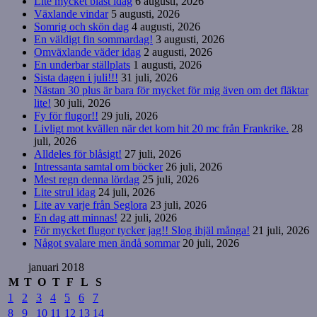
Lite mycket blåst idag
6 augusti, 2026
Växlande vindar
5 augusti, 2026
Somrig och skön dag
4 augusti, 2026
En väldigt fin sommardag!
3 augusti, 2026
Omväxlande väder idag
2 augusti, 2026
En underbar ställplats
1 augusti, 2026
Sista dagen i juli!!!
31 juli, 2026
Nästan 30 plus är bara för mycket för mig även om det fläktar
lite!
30 juli, 2026
Fy för flugor!!
29 juli, 2026
Livligt mot kvällen när det kom hit 20 mc från Frankrike.
28
juli, 2026
Alldeles för blåsigt!
27 juli, 2026
Intressanta samtal om böcker
26 juli, 2026
Mest regn denna lördag
25 juli, 2026
Lite strul idag
24 juli, 2026
Lite av varje från Seglora
23 juli, 2026
En dag att minnas!
22 juli, 2026
För mycket flugor tycker jag!! Slog ihjäl många!
21 juli, 2026
Något svalare men ändå sommar
20 juli, 2026
januari 2018
M
T
O
T
F
L
S
1
2
3
4
5
6
7
8
9
10
11
12
13
14