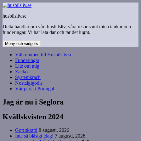
Hoppa
till
husbilsliv.se
innehåll
Detta handlar om vårt husbilsliv, våra resor samt mina tankar och
funderingar. Vi har lata dar och tar det lugnt.
Meny och widgets
Välkommen till Husbilsliv.se
Funderingar
Lite om mig
Zacko
Systemkrach
Nostalgigodis
Vår pärla i Portugal
Jag är nu i Seglora
Kvällskvisten 2024
Gott skratt!
8 augusti, 2026
Inte så blåsigt idag!
7 augusti, 2026