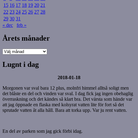
15
16
17
18
19
20
21
22
23
24
25
26
27
28
29
30
31
« dec
feb »
Årets månader
Årets
månader
Lugnt i dag
2018-01-18
Morgonen var sval bara 12 plus, molnfri himmel alltså soligt men
det blåste en del och vinden var sval. I dag fick jag ingen obehaglig
överraskning och det kändes så klart bra. Det värsta som hände var
att jag öppnade en flaska med kolsyrat vatten lite för fort så det
sprutade vatten åt alla håll. Bara att torka upp. Var ju rent vatten.
En del av parken som jag gick förbi idag.