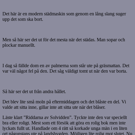
Det här är en modern städmaskin som genom en lång slang suger
upp det som ska bort.
Men så här ser det ut för det mesta när det städas. Man sopar och
plockar manuellt.
I dag så fällde dom en av palmerna som står ute på gräsmattan. Det
var väl något fel på den. Det såg väldigt tomt ut när den var borta.
Så här ser det ut från andra hållet.
Det blev lite små moln på eftermiddagen och det blåste en del. Vi
valde att sitta inne, gillar inte att sitta ute när det blåser.
Läste klart ”Riddarna av Solvidden”. Tyckte inte den var speciellt
bra eller roligt. Mest som ett försök att göra en rolig bok men inte
lyckats fullt ut. Handlade om 4 rätt så korkade unga män i en liten
ort någonstans ute på landsbygden. Möjligen lite rolig mot slutet. Nu