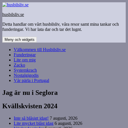
Hoppa
till
husbilsliv.se
innehåll
Detta handlar om vårt husbilsliv, våra resor samt mina tankar och
funderingar. Vi har lata dar och tar det lugnt.
Meny och widgets
Välkommen till Husbilsliv.se
Funderingar
Lite om mig
Zacko
Systemkrach
Nostalgigodis
Vår pärla i Portugal
Jag är nu i Seglora
Kvällskvisten 2024
Inte så blåsigt idag!
7 augusti, 2026
Lite mycket blåst idag
6 augusti, 2026