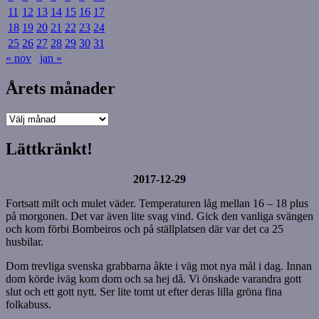
11
12
13
14
15
16
17
18
19
20
21
22
23
24
25
26
27
28
29
30
31
« nov
jan »
Årets månader
Årets
månader
Lättkränkt!
2017-12-29
Fortsatt milt och mulet väder. Temperaturen låg mellan 16 – 18 plus
på morgonen. Det var även lite svag vind. Gick den vanliga svängen
och kom förbi Bombeiros och på ställplatsen där var det ca 25
husbilar.
Dom trevliga svenska grabbarna åkte i väg mot nya mål i dag. Innan
dom körde iväg kom dom och sa hej då. Vi önskade varandra gott
slut och ett gott nytt. Ser lite tomt ut efter deras lilla gröna fina
folkabuss.