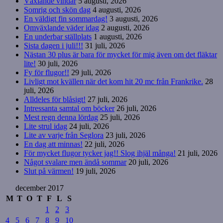
Växlande vindar
5 augusti, 2026
Somrig och skön dag
4 augusti, 2026
En väldigt fin sommardag!
3 augusti, 2026
Omväxlande väder idag
2 augusti, 2026
En underbar ställplats
1 augusti, 2026
Sista dagen i juli!!!
31 juli, 2026
Nästan 30 plus är bara för mycket för mig även om det fläktar
lite!
30 juli, 2026
Fy för flugor!!
29 juli, 2026
Livligt mot kvällen när det kom hit 20 mc från Frankrike.
28
juli, 2026
Alldeles för blåsigt!
27 juli, 2026
Intressanta samtal om böcker
26 juli, 2026
Mest regn denna lördag
25 juli, 2026
Lite strul idag
24 juli, 2026
Lite av varje från Seglora
23 juli, 2026
En dag att minnas!
22 juli, 2026
För mycket flugor tycker jag!! Slog ihjäl många!
21 juli, 2026
Något svalare men ändå sommar
20 juli, 2026
Slut på värmen!
19 juli, 2026
december 2017
M
T
O
T
F
L
S
1
2
3
4
5
6
7
8
9
10