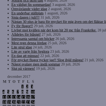
Somrig och skön dag
4 augusti, 2026
En väldigt fin sommardag!
3 augusti, 2026
Omväxlande väder idag
2 augusti, 2026
En underbar ställplats
1 augusti, 2026
Sista dagen i juli!!!
31 juli, 2026
Nästan 30 plus är bara för mycket för mig även om det fläktar li
Fy för flugor!!
29 juli, 2026
Livligt mot kvällen när det kom hit 20 mc från Frankrike.
28 ju
Alldeles för blåsigt!
27 juli, 2026
Intressanta samtal om böcker
26 juli, 2026
Mest regn denna lördag
25 juli, 2026
Lite strul idag
24 juli, 2026
Lite av varje från Seglora
23 juli, 2026
En dag att minnas!
22 juli, 2026
För mycket flugor tycker jag!! Slog ihjäl många!
21 juli, 2026
Något svalare men ändå sommar
20 juli, 2026
Slut på värmen!
19 juli, 2026
december 2017
M
T
O
T
F
L
S
1
2
3
4
5
6
7
8
9
10
11
12
13
14
15
16
17
18
19
20
21
22
23
24