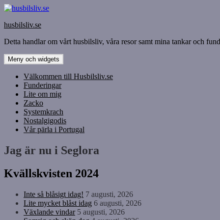
Hoppa
till
husbilsliv.se
innehåll
Detta handlar om vårt husbilsliv, våra resor samt mina tankar och funde
Meny och widgets
Välkommen till Husbilsliv.se
Funderingar
Lite om mig
Zacko
Systemkrach
Nostalgigodis
Vår pärla i Portugal
Jag är nu i Seglora
Kvällskvisten 2024
Inte så blåsigt idag!
7 augusti, 2026
Lite mycket blåst idag
6 augusti, 2026
Växlande vindar
5 augusti, 2026