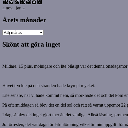
25
26
27
28
29
30
31
« nov
jan »
Årets månader
Årets
månader
Skönt att göra inget
Mildare, 15 plus, molnigare och lite blåsigt var det denna onsdagsmo
Havet tryckte på och stranden hade krympt mycket.
Lite senare, när vi hade kommit hem, så mörknade det och det kom en 
På eftermiddagen så blev det en del sol och rätt så varmt uppemot 22 plu
I dag så blev det inget gjort mer än det vanliga. Alltså läsning, promen
Jo förresten, det var dags för latrintömning vilket är min uppgift för 