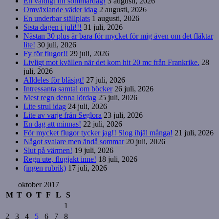
En väldigt fin sommardag!
3 augusti, 2026
Omväxlande väder idag
2 augusti, 2026
En underbar ställplats
1 augusti, 2026
Sista dagen i juli!!!
31 juli, 2026
Nästan 30 plus är bara för mycket för mig även om det fläktar
lite!
30 juli, 2026
Fy för flugor!!
29 juli, 2026
Livligt mot kvällen när det kom hit 20 mc från Frankrike.
28
juli, 2026
Alldeles för blåsigt!
27 juli, 2026
Intressanta samtal om böcker
26 juli, 2026
Mest regn denna lördag
25 juli, 2026
Lite strul idag
24 juli, 2026
Lite av varje från Seglora
23 juli, 2026
En dag att minnas!
22 juli, 2026
För mycket flugor tycker jag!! Slog ihjäl många!
21 juli, 2026
Något svalare men ändå sommar
20 juli, 2026
Slut på värmen!
19 juli, 2026
Regn ute, flugjakt inne!
18 juli, 2026
(ingen rubrik)
17 juli, 2026
oktober 2017
M
T
O
T
F
L
S
1
2
3
4
5
6
7
8