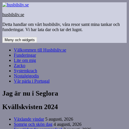
Hoppa
till
husbilsliv.se
innehåll
Detta handlar om vårt husbilsliv, våra resor samt mina tankar och
funderingar. Vi har lata dar och tar det lugnt.
Meny och widgets
Välkommen till Husbilsliv.se
Funderingar
Lite om mig
Zacko
Systemkrach
Nostalgigodis
Vår pärla i Portugal
Jag är nu i Seglora
Kvällskvisten 2024
Växlande vindar
5 augusti, 2026
Somrig och skön dag
4 augusti, 2026