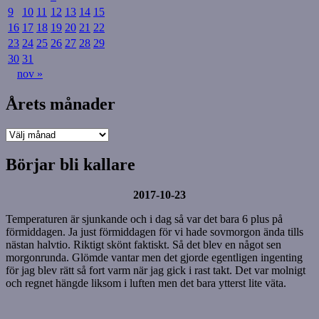
9
10
11
12
13
14
15
16
17
18
19
20
21
22
23
24
25
26
27
28
29
30
31
nov »
Årets månader
Årets
månader
Börjar bli kallare
2017-10-23
Temperaturen är sjunkande och i dag så var det bara 6 plus på
förmiddagen. Ja just förmiddagen för vi hade sovmorgon ända tills
nästan halvtio. Riktigt skönt faktiskt. Så det blev en något sen
morgonrunda. Glömde vantar men det gjorde egentligen ingenting
för jag blev rätt så fort varm när jag gick i rast takt. Det var molnigt
och regnet hängde liksom i luften men det bara ytterst lite väta.