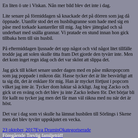
En liten ö ute i Viskan. Nån mer bild blev det inte i dag.
Lite senare på förmiddagen så knackade det på dörren som jag då
öppnade. Utanför stod det en husbilsgranne som hade med sig en
påse med torkade kantareller till mig. Jag blev jätteglad och så
underbart med snälla grannar. Vi pratade en stund innan hon gick
tillbaka hem till sin husbil.
På eftermiddagen ljusnade det upp något och vid något litet tillfälle
trodde jag att solen skulle titta fram Det gjorde den tyvärr inte. Men
det kom inget regn idag och det var skönt att slippa det.
Jag gick till köket senare under dagen med en påse mikropopcorn
som jag poppade i mikron där. Hasse tycker det är lite besvärligt att
ta sig dit, det är enklare för mig. Han är mycket förtjust i popcorn
vilket jag inte är. Tycker dom luktar så äckligt. Jag tog Zacko och
gick ut en sväng och det blev ju inte Zacko ledsen för. Det börjar bli
för kallt nu tycker jag men det får man väl räkna med nu när det är
höst.
Det var i dag som vi skulle ha lämnat husbilen till Sörlings i Skene
men det blev tyvärr uppskjutet en vecka.
Postat
Författare
Kategorier
23 oktober, 2017
Eva Dramin
Okategoriserade
Inläggsnavigering
Föregående
Föregående
Trevlig familjeträff