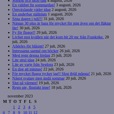
Somrig och skön dag
4 augusti, 2026
En väldigt fin sommardag!
3 augusti, 2026
Omväxlande väder idag
2 augusti, 2026
En underbar ställplats
1 augusti, 2026
Sista dagen i juli!!!
31 juli, 2026
Nästan 30 plus är bara för mycket för mig även om det fläktar
lite!
30 juli, 2026
Fy för flugor!!
29 juli, 2026
Livligt mot kvällen när det kom hit 20 mc från Frankrike.
28
juli, 2026
Alldeles för blåsigt!
27 juli, 2026
Intressanta samtal om böcker
26 juli, 2026
Mest regn denna lördag
25 juli, 2026
Lite strul idag
24 juli, 2026
Lite av varje från Seglora
23 juli, 2026
En dag att minnas!
22 juli, 2026
För mycket flugor tycker jag!! Slog ihjäl många!
21 juli, 2026
Något svalare men ändå sommar
20 juli, 2026
Slut på värmen!
19 juli, 2026
Regn ute, flugjakt inne!
18 juli, 2026
november 2023
M
T
O
T
F
L
S
1
2
3
4
5
6
7
8
9
10
11
12