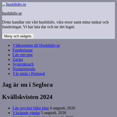
Hoppa
till
husbilsliv.se
innehåll
Detta handlar om vårt husbilsliv, våra resor samt mina tankar och
funderingar. Vi har lata dar och tar det lugnt.
Meny och widgets
Välkommen till Husbilsliv.se
Funderingar
Lite om mig
Zacko
Systemkrach
Nostalgigodis
Vår pärla i Portugal
Jag är nu i Seglora
Kvällskvisten 2024
Lite mycket blåst idag
6 augusti, 2026
Växlande vindar
5 augusti, 2026