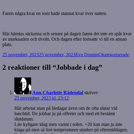
Fanns några kvar en som hade stannat kvar över natten.
Här hämtas säckarna och senare på dagen fanns det inte en spår kvar
av marknaden och tivolit. Och dagen efter fortsatte vi till en annan
plats.
Postat
Författare
Kategorier
25 november, 2023
25 november, 2023
Eva Dramin
Okategoriserade
2 reaktioner till “Jobbade i dag”
Ann-Charlotte Rådendal
skriver:
25 november, 2023 kl. 23:12
Här arbetar man på lördagar även om de ofta slutar vid
lunchtid. De jobbar ju på offerter och med ett bestämt
slutdatum.
Lite kyligare idag men varmt i solen. +20 kan man ju inte
klaga på men så fort temperaturen sjunker på eftermiddagen.