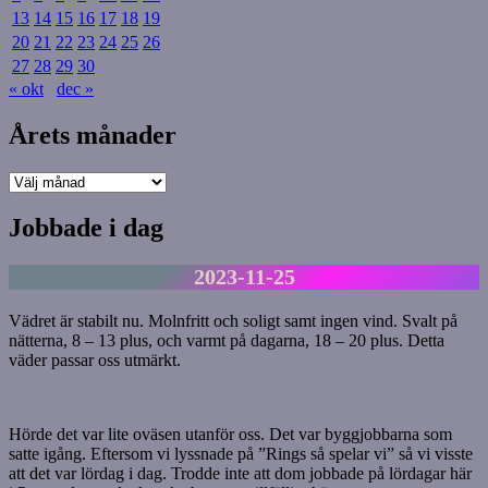
13
14
15
16
17
18
19
20
21
22
23
24
25
26
27
28
29
30
« okt
dec »
Årets månader
Årets
månader
Jobbade i dag
2023-11-25
Vädret är stabilt nu. Molnfritt och soligt samt ingen vind. Svalt på
nätterna, 8 – 13 plus, och varmt på dagarna, 18 – 20 plus. Detta
väder passar oss utmärkt.
Hörde det var lite oväsen utanför oss. Det var byggjobbarna som
satte igång. Eftersom vi lyssnade på ”Rings så spelar vi” så vi visste
att det var lördag i dag. Trodde inte att dom jobbade på lördagar här