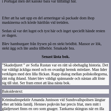
i Portugal men det kanske bara var tillfälligt här.
Efter att ha satt upp en del armeringar så packade dom ihop
maskinerna och körde härifrån vid tretiden.
Sedan så var det lugnt och tyst här och inget speciellt hände resten
av dagen.
Blev hamburgare från frysen på en stekt brödbit. Massor av lök,
stekt ägg och lite andra tillbehör. Smakade bra.
Senast lästa bok.
”Skadedjuret ” av Sofia Rustan var en rätt så obehaglig historia. Det
var väldigt äckliga mord och en ovanligt hemsk mördare. Man lider
verkligen med den lilla flickan. Rapp dialog mellan poliskollegorna,
rätt rolig ibland. Slutet blev väldigt spännande och nästan allt löste
sig till slut. Ser fram emot att läsa nästa bok.
Baksidestext:
Kriminalinspektör Amanda Junisson vid Sundsvallspolisen längtar
efter att bilda familj. Hennes pojkvän har precis friat, men mitt i
glädjeruset finns en oro som gnager. Tankarna skingras när en illa