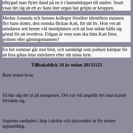
tilltygad man flyter iland på en ö i hamninloppet till staden. Snart
visar det sig att ett av hans inre organ har gröpts ur kroppen.
Medan Amanda och hennes kollegor försöker identifiera mannen
flyr hans dotter, den romska flickan Kati, för sitt liv. Hon vet att
mördaren sett henne vid mordplatsen och att hon måste hålla sig
gömd för att överleva. Frågan är vem som ska hitta Kati först,
polisen eller gärningsmannen?
En het sommar går mot höst, och samtidigt som polisen kämpar för
att lösa gåtan letar mördaren efter sitt nästa byte.
Tillbakablick 10 år sedan 20131125
Bara resten kvar.
Så här såg det ut på morgonen. Det var väl ungefär det man kunde
förvänta sig.
Soporna samlades i hop i säckar och placerades ut för senare
uppsamling.