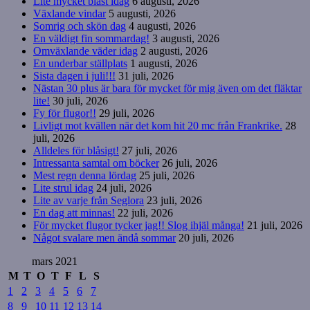
Lite mycket blåst idag
6 augusti, 2026
Växlande vindar
5 augusti, 2026
Somrig och skön dag
4 augusti, 2026
En väldigt fin sommardag!
3 augusti, 2026
Omväxlande väder idag
2 augusti, 2026
En underbar ställplats
1 augusti, 2026
Sista dagen i juli!!!
31 juli, 2026
Nästan 30 plus är bara för mycket för mig även om det fläktar
lite!
30 juli, 2026
Fy för flugor!!
29 juli, 2026
Livligt mot kvällen när det kom hit 20 mc från Frankrike.
28
juli, 2026
Alldeles för blåsigt!
27 juli, 2026
Intressanta samtal om böcker
26 juli, 2026
Mest regn denna lördag
25 juli, 2026
Lite strul idag
24 juli, 2026
Lite av varje från Seglora
23 juli, 2026
En dag att minnas!
22 juli, 2026
För mycket flugor tycker jag!! Slog ihjäl många!
21 juli, 2026
Något svalare men ändå sommar
20 juli, 2026
mars 2021
M
T
O
T
F
L
S
1
2
3
4
5
6
7
8
9
10
11
12
13
14