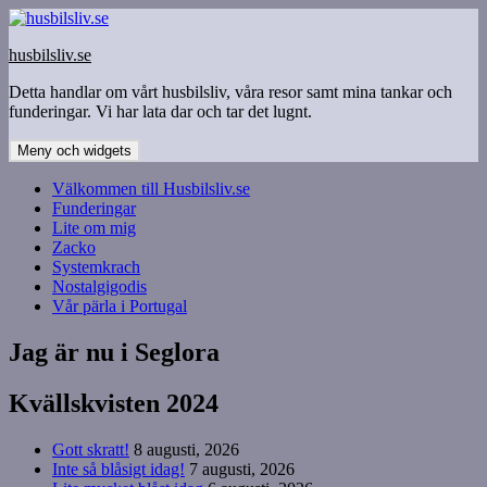
Hoppa
till
husbilsliv.se
innehåll
Detta handlar om vårt husbilsliv, våra resor samt mina tankar och
funderingar. Vi har lata dar och tar det lugnt.
Meny och widgets
Välkommen till Husbilsliv.se
Funderingar
Lite om mig
Zacko
Systemkrach
Nostalgigodis
Vår pärla i Portugal
Jag är nu i Seglora
Kvällskvisten 2024
Gott skratt!
8 augusti, 2026
Inte så blåsigt idag!
7 augusti, 2026