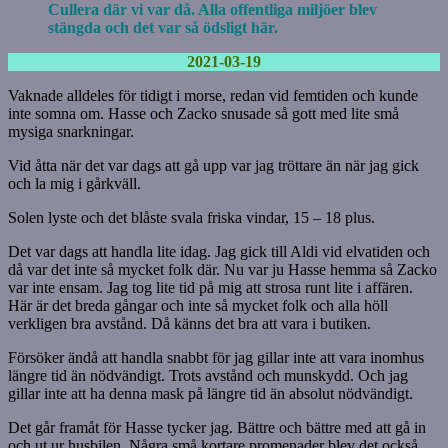
Cullera där vi var då. Alla offentliga miljöer blev
stängda och det var så ödsligt här.
2021-03-19
Vaknade alldeles för tidigt i morse, redan vid femtiden och kunde
inte somna om. Hasse och Zacko snusade så gott med lite små
mysiga snarkningar.
Vid åtta när det var dags att gå upp var jag tröttare än när jag gick
och la mig i gårkväll.
Solen lyste och det blåste svala friska vindar, 15 – 18 plus.
Det var dags att handla lite idag. Jag gick till Aldi vid elvatiden och
då var det inte så mycket folk där. Nu var ju Hasse hemma så Zacko
var inte ensam. Jag tog lite tid på mig att strosa runt lite i affären.
Här är det breda gångar och inte så mycket folk och alla höll
verkligen bra avstånd. Då känns det bra att vara i butiken.
Försöker ändå att handla snabbt för jag gillar inte att vara inomhus
längre tid än nödvändigt. Trots avstånd och munskydd. Och jag
gillar inte att ha denna mask på längre tid än absolut nödvändigt.
Det går framåt för Hasse tycker jag. Bättre och bättre med att gå in
och ut ur husbilen. Några små kortare promenader blev det också