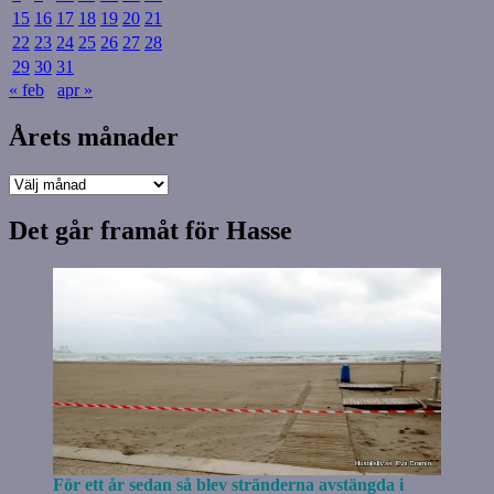
15
16
17
18
19
20
21
22
23
24
25
26
27
28
29
30
31
« feb
apr »
Årets månader
Årets
månader
Det går framåt för Hasse
För ett år sedan så blev stränderna avstängda i