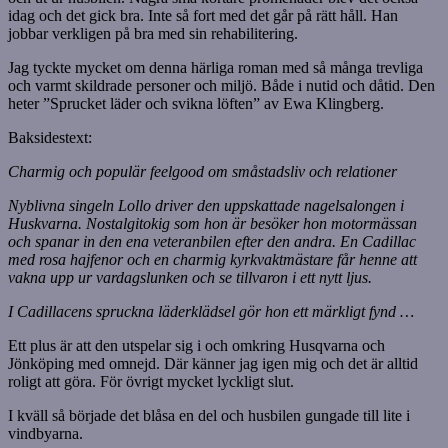
idag och det gick bra. Inte så fort med det går på rätt håll. Han
jobbar verkligen på bra med sin rehabilitering.
Jag tyckte mycket om denna härliga roman med så många trevliga
och varmt skildrade personer och miljö. Både i nutid och dåtid. Den
heter ”Sprucket läder och svikna löften” av Ewa Klingberg.
Baksidestext:
Charmig och populär feelgood om småstadsliv och relationer
Nyblivna singeln Lollo driver den uppskattade nagelsalongen i
Huskvarna. Nostalgitokig som hon är besöker hon motormässan
och spanar in den ena veteranbilen efter den andra. En Cadillac
med rosa hajfenor och en charmig kyrkvaktmästare får henne att
vakna upp ur vardagslunken och se tillvaron i ett nytt ljus.
I Cadillacens spruckna läderklädsel gör hon ett märkligt fynd …
Ett plus är att den utspelar sig i och omkring Husqvarna och
Jönköping med omnejd. Där känner jag igen mig och det är alltid
roligt att göra. För övrigt mycket lyckligt slut.
I kväll så började det blåsa en del och husbilen gungade till lite i
vindbyarna.