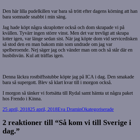
Den här lilla pudelkillen var bara så trött efter dagens körning att han
bara somnade snabbt i min säng.
Jag hade köpt några skraplotter också och dom skrapade vi på
kvällen. Tyvärr ingen större vinst. Men det var trevligt att skrapa
lotter igen, var länge sedan sist. När jag köpte dom vid servicedisken
så stod den en man bakom min som undrade om jag var
spelberoende. Nej säger jag och vänder man om och så står där en
husbilsvän. Kul att träffas igen.
Denna läckra rostbiffsstubbe köpte jag på ICA i dag. Den smakade
bara så supergott. Blev så klart kvar till i morgon också.
I morgon så tänker vi fortsätta till Rydal samt hämta ut några paket
hos Frendo i Kinna.
Postat
Författare
Kategorier
25 april, 2018
25 april, 2018
Eva Dramin
Okategoriserade
2 reaktioner till “Så kom vi till Sverige i
dag.”