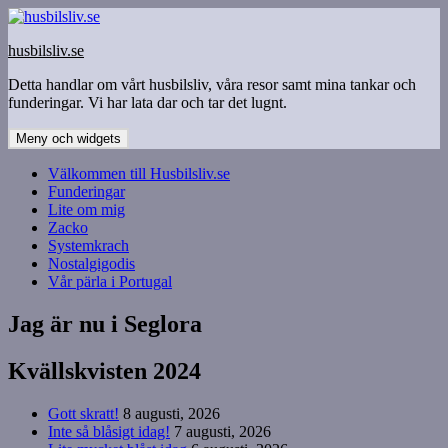
Hoppa
till
husbilsliv.se
innehåll
Detta handlar om vårt husbilsliv, våra resor samt mina tankar och
funderingar. Vi har lata dar och tar det lugnt.
Meny och widgets
Välkommen till Husbilsliv.se
Funderingar
Lite om mig
Zacko
Systemkrach
Nostalgigodis
Vår pärla i Portugal
Jag är nu i Seglora
Kvällskvisten 2024
Gott skratt!
8 augusti, 2026
Inte så blåsigt idag!
7 augusti, 2026