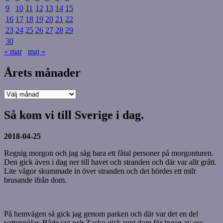
9
10
11
12
13
14
15
16
17
18
19
20
21
22
23
24
25
26
27
28
29
30
« mar
maj »
Årets månader
Årets
månader
Så kom vi till Sverige i dag.
2018-04-25
Regnig morgon och jag såg bara ett fåtal personer på morgonturen.
Den gick även i dag ner till havet och stranden och där var allt grått.
Lite vågor skummade in över stranden och det hördes ett milt
brusande ifrån dom.
På hemvägen så gick jag genom parken och där var det en del
vattenpölar. Både jag och Zacko gick runt dom för ingen av oss