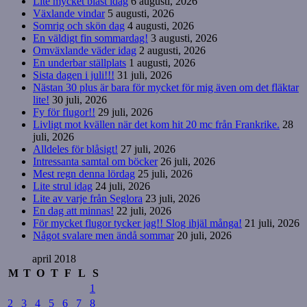
Lite mycket blåst idag
6 augusti, 2026
Växlande vindar
5 augusti, 2026
Somrig och skön dag
4 augusti, 2026
En väldigt fin sommardag!
3 augusti, 2026
Omväxlande väder idag
2 augusti, 2026
En underbar ställplats
1 augusti, 2026
Sista dagen i juli!!!
31 juli, 2026
Nästan 30 plus är bara för mycket för mig även om det fläktar
lite!
30 juli, 2026
Fy för flugor!!
29 juli, 2026
Livligt mot kvällen när det kom hit 20 mc från Frankrike.
28
juli, 2026
Alldeles för blåsigt!
27 juli, 2026
Intressanta samtal om böcker
26 juli, 2026
Mest regn denna lördag
25 juli, 2026
Lite strul idag
24 juli, 2026
Lite av varje från Seglora
23 juli, 2026
En dag att minnas!
22 juli, 2026
För mycket flugor tycker jag!! Slog ihjäl många!
21 juli, 2026
Något svalare men ändå sommar
20 juli, 2026
april 2018
M
T
O
T
F
L
S
1
2
3
4
5
6
7
8