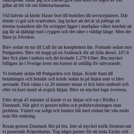
gillar att bli våt om fötterna/tassarna.
Vid halvtio så körde Hasse bort till husbilen till serviceplatsen. Där
tömde vi grå och svartvatten. Jag tycker att det är så jobbigt att
tömma toatanken där för avloppet ligger i markplan vilket innebär att
jag får så djäkligt runt i ryggen och det sitter i väldigt länge. Men det
finns ju Alvedon.
Blev sedan en tur till Lidl för att komplettera lite. Fortsatte sedan mot
Puttgarden. Blev ett stopp på en Aralmack för att fylla diesel. 107,6
liter fick plats i tanken och det kostade 1.279 €/liter. Bra mycket
billigare än i Sverige även om kursen är urdålig för närvarande.
Vi fortsatte sedan till Puttgarden och färjan. Körde fram till
betalningen och betalde och körde sedan in på linjen som vi blev
anvisade. Fick vänta i ca 20 minuter innan vi fick höra ombord och
efter en kort stund så avgick färjan. Blev en mycket lugn överresa.
Efter drygt 45 minuter så körde vi av färjan och var i Rödby i
Danmark. Här gled vi genom tullen och polisbevakningen utan
problem. Vädret var soligt och himlen blå med endast lite vita moln
som flöt omkring.
Resan genom Danmark flöt på bra. Inte så mycket trafik förutom när
vi passerade Köpenhamn. Tog några pauser för att rasta Zacko och